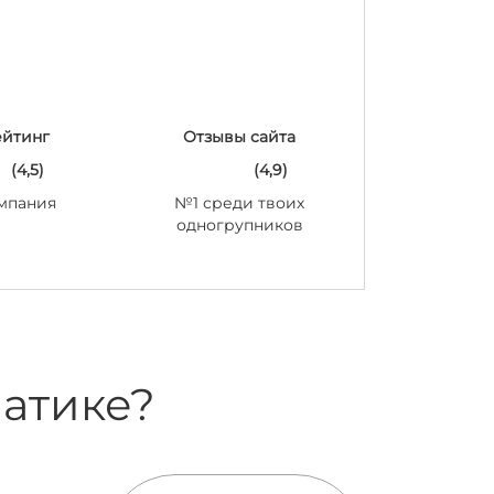
ейтинг
Отзывы сайта
(4,5)
(4,9)
мпания
№1 среди твоих
одногрупников
матике?