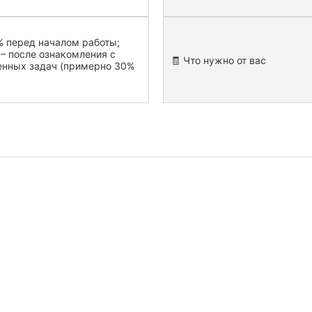
 перед началом работы;
– после ознакомления с
🧾 Что нужно от вас
енных задач (примерно 30%
стоимость задачи