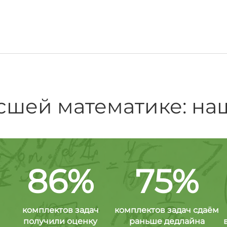
сшей математике: на
86%
75%
комплектов задач
комплектов задач сдаём
получили оценку
раньше дедлайна