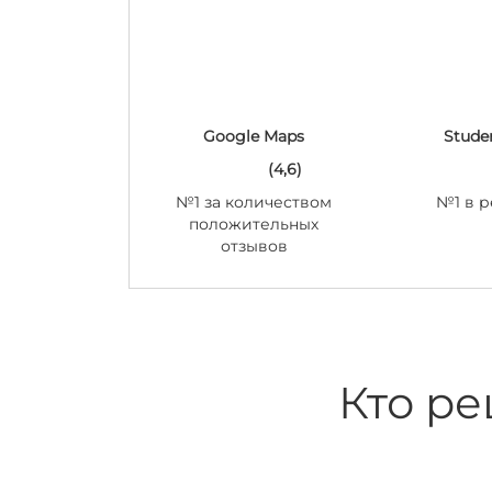
Google Maps
Stude
(4,6)
№1 за количеством
№1 в р
положительных
отзывов
Кто ре