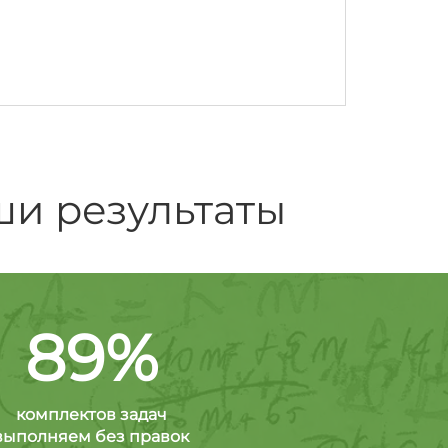
ши результаты
89%
комплектов задач
выполняем без правок