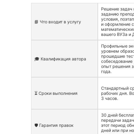
Решение задач 
заданию препод
условия, поэта
📘 Что входит в услугу
и оформление 
математически
вашего ВУЗа и 
Профильные эк
уровнем образо
прошедшие тест
🎓 Квалификация автора
собеседование
опыт решения з
года.
Стандартный ср
⏳ Сроки выполнения
рабочих дня. В
3 часов.
30 дней беспла
передачи задач
🛡️ Гарантия правок
этот период обн
дней или при н