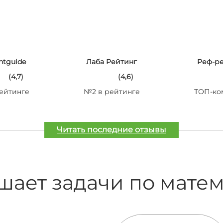
ntguide
Лаба Рейтинг
Реф-р
(4,7)
(4,6)
ейтинге
№2 в рейтинге
ТОП-ко
Читать последние отзывы
шает задачи по мате