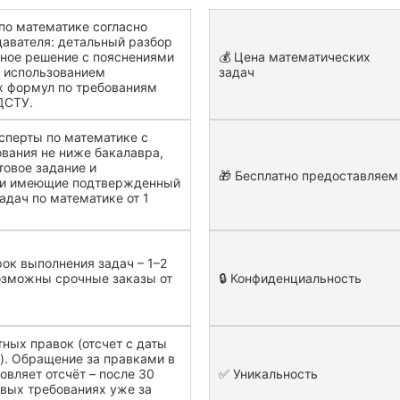
по математике согласно
авателя: детальный разбор
пное решение с пояснениями
💰 Цена математических
с использованием
задач
х формул по требованиям
ДСТУ.
сперты по математике с
вания не ниже бакалавра,
овое задание и
🎁 Бесплатно предоставляем
 и имеющие подтвержденный
адач по математике от 1
ок выполнения задач – 1–2
озможны срочные заказы от
🔒 Конфиденциальность
тных правок (отсчет с даты
). Обращение за правками в
овляет отсчёт – после 30
✅ Уникальность
овых требованиях уже за