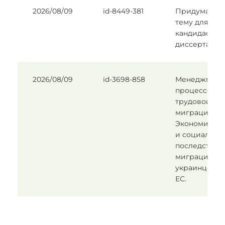
2026/08/09
id-8449-381
Придумать
тему для
кандидастко
диссертаци
2026/08/09
id-3698-858
Менеджмент
процессов
трудовой
миграции:
Экономичес
и социальны
последствия
миграции
украинцев в
ЕС.