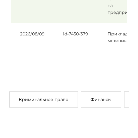
на
предприяти
2026/08/09
id-7450-379
Прикладная
механика
Криминальное право
Финансы
П