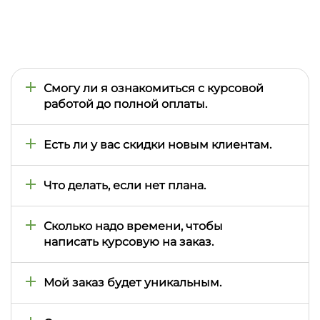
Смогу ли я ознакомиться с курсовой
работой до полной оплаты.
Да, мы просим клиентов оплатить полную
стоимость, только после того как они ознакомятся
Есть ли у вас скидки новым клиентам.
с частью выполненного задания.
Вы можете заказать курсовую вместе с другом и
получить скидку 15 процентов для каждого из вас,
Что делать, если нет плана.
также у нас есть накопительная система скидок
постоянным клиентам.
Мы напишем Вам план, что бы вы смогли его
заверить у вашего преподавателя.
Сколько надо времени, чтобы
написать курсовую на заказ.
Стандартный срок – 4-7 дней. Нужно быстрее? Не
волнуйтесь, мы сможем решить эту проблему.
Мой заказ будет уникальным.
Да, мы выполняем проверку на плагиат.