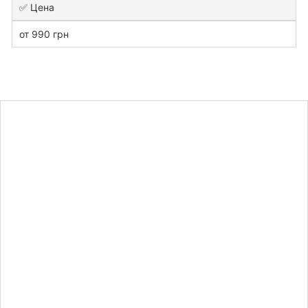
✅ Цена
от 990 грн
Узнайте
стоимость
курсовой
работы