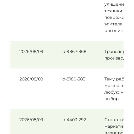
улчшенные
техники, без
поврежения
эпителя
роговицы
2026/08/09
id-9867-868
Транспорт в
производств
2026/08/09
id-8180-383
Тему работы
можно выбра
любую на
выбор
2026/08/09
id-4403-292
Стратегичес
маркетингов
планирован