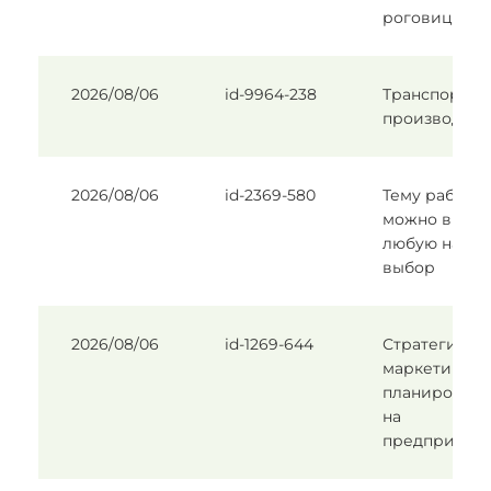
роговицы
2026/08/06
id-9964-238
Транспорт в
производств
2026/08/06
id-2369-580
Тему работы
можно выбра
любую на
выбор
2026/08/06
id-1269-644
Стратегичес
маркетингов
планирован
на
предприяти