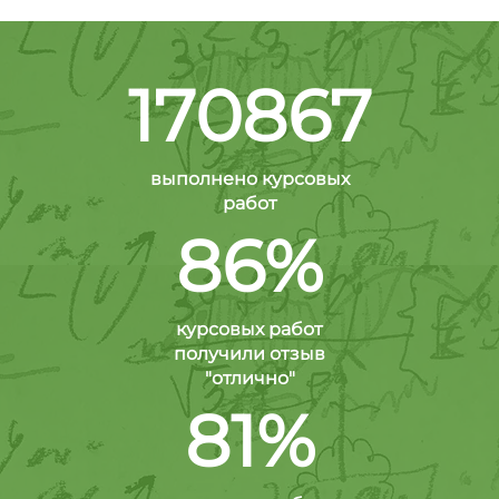
170867
выполнено курсовых
работ
86%
курсовых работ
получили отзыв
"отлично"
81%