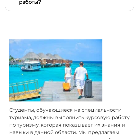
что начальные требования и начальное задание
работы?
не изменилось
Все пожелания и вопросы автору вы можете
передать через менеджера - благодаря этому он
может проконтролировать выполнение всех
договоренностей и проследить, чтобы автор не
пропустил ваш вопрос
Студенты, обучающиеся на специальности
туризма, должны выполнить курсовую работу
по туризму, которая показывает их знания и
навыки в данной области. Мы предлагаем