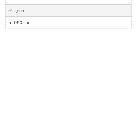
✅ Цена
от 990 грн
Узнайте
стоимость
курсовой
работы