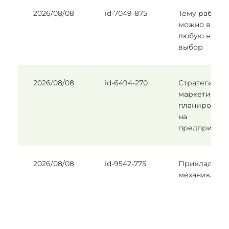
2026/08/08
id-7049-875
Тему работы
можно выбра
любую на
выбор
2026/08/08
id-6494-270
Стратегичес
маркетингов
планирован
на
предприяти
2026/08/08
id-9542-775
Прикладная
механика