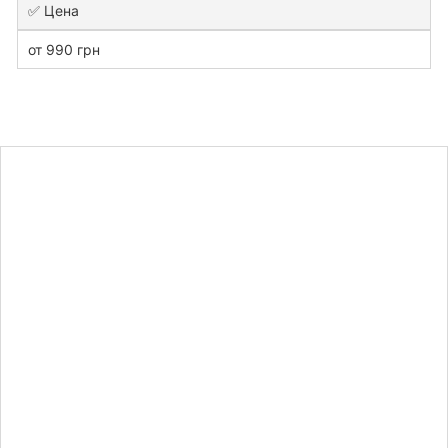
✅ Цена
от 990 грн
Узнайте
стоимость
курсовой
работы