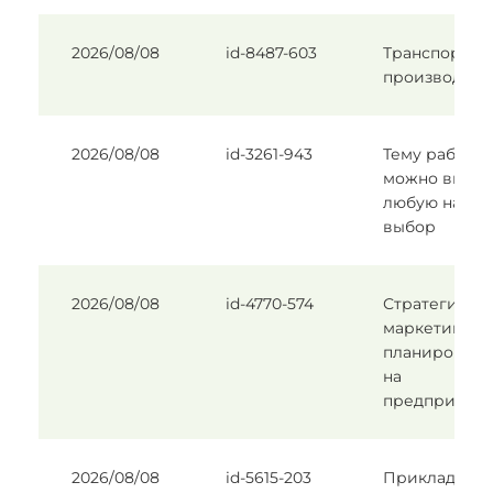
2026/08/08
id-8487-603
Транспорт в
производстве
2026/08/08
id-3261-943
Тему работы
можно выбра
любую на
выбор
2026/08/08
id-4770-574
Стратегичес
маркетингов
планировани
на
предприяти
2026/08/08
id-5615-203
Прикладная