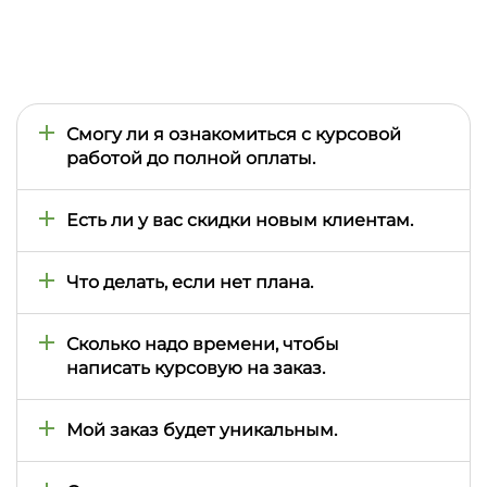
Смогу ли я ознакомиться с курсовой
работой до полной оплаты.
Да, мы просим клиентов оплатить полную
стоимость, только после того как они ознакомятся
Есть ли у вас скидки новым клиентам.
с частью выполненного задания.
Вы можете заказать курсовую вместе с другом и
получить скидку 15 процентов для каждого из вас,
Что делать, если нет плана.
также у нас есть накопительная система скидок
постоянным клиентам.
Мы напишем Вам план, что бы вы смогли его
заверить у вашего преподавателя.
Сколько надо времени, чтобы
написать курсовую на заказ.
Стандартный срок – 4-7 дней. Нужно быстрее? Не
волнуйтесь, мы сможем решить эту проблему.
Мой заказ будет уникальным.
Да, мы выполняем проверку на плагиат.