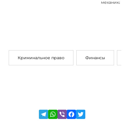
механика
Криминальное право
Финансы
П