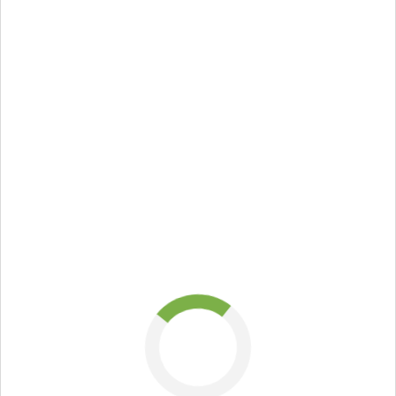
стоимость
магистерской
работы