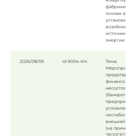
кондитерско
фабрики на
основе внед
установки с
возобновля
источниками
энергии
2026/08/09
id-9004-414
Тема:
Мероприятия
предотвращ
финансовой
несостоятел
(банкротства
предприятия
условиях
нестабильно
внешней ср
(на примере
"ВОДГЕО").