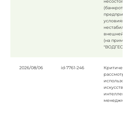
несостоятел
(банкротства
предприятия
условиях
нестабильно
внешней ср
(на примере
"ВОДГЕО").
2026/08/06
id-7761-246
Критическое
рассмотрени
использован
искусственн
интеллекта в
менеджмент