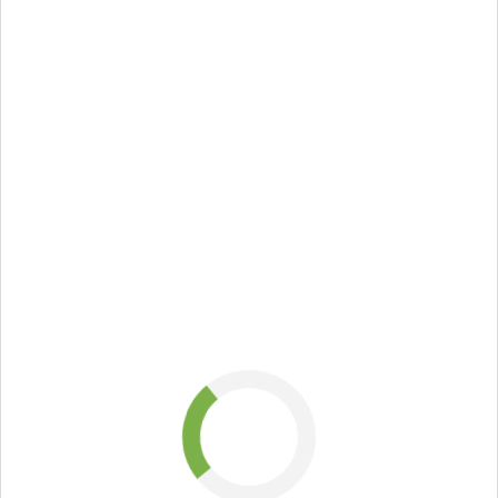
стоимость
магистерской
работы