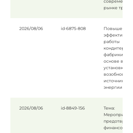
современно
рынке труда
2026/08/06
id-6875-808
Повышение
эффективнос
работы
кондитерско
фабрики на
основе внед
установки с
возобновля
источниками
энергии
2026/08/06
id-8849-156
Тема:
Мероприятия
предотвращ
финансовой