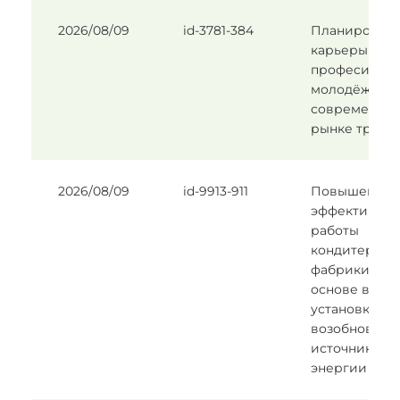
2026/08/09
id-3781-384
Планирован
карьеры и в
професии ср
молодёжы на
современно
рынке труда
2026/08/09
id-9913-911
Повышение
эффективнос
работы
кондитерско
фабрики на
основе внед
установки с
возобновля
источниками
энергии