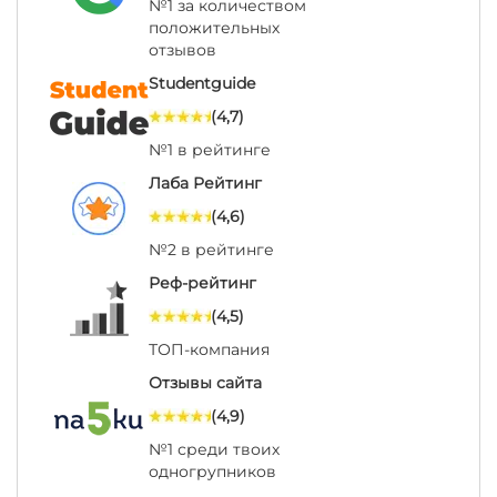
№1 за количеством
положительных
отзывов
Studentguide
(4,7)
№1 в рейтинге
Лаба Рейтинг
(4,6)
№2 в рейтинге
Реф-рейтинг
(4,5)
ТОП-компания
Отзывы сайта
(4,9)
№1 среди твоих
одногрупников