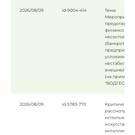
2026/08/09
id-9004-414
Тема:
Мероприятия
предотвращ
финансовой
несостоятел
(банкротства
предприятия
условиях
нестабильно
внешней ср
(на примере
"ВОДГЕО").
2026/08/09
id-5783-770
Критическое
рассмотрени
использован
искусственн
интеллекта в