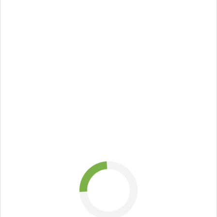
стоимость
магистерской
работы