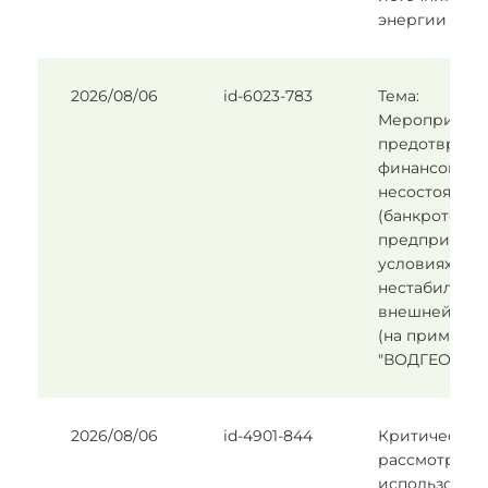
энергии
2026/08/06
id-6023-783
Тема:
Мероприятия
предотвращ
финансовой
несостоятель
(банкротства
предприятия
условиях
нестабильно
внешней сре
(на примере
"ВОДГЕО").
2026/08/06
id-4901-844
Критическое
рассмотрени
использован