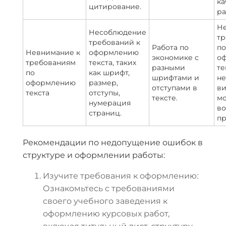
ка
цитирование.
ра
Не
Несоблюдение
тр
требований к
Работа по
по
Невнимание к
оформлению
экономике с
о
требованиям
текста, таких
разными
те
по
как шрифт,
шрифтами и
не
оформлению
размер,
отступами в
ви
текста
отступы,
тексте.
мо
нумерация
во
страниц.
пр
Рекомендации по недопущение ошибок в
структуре и оформлении работы:
Изучите требования к оформлению:
Ознакомьтесь с требованиями
своего учебного заведения к
оформлению курсовых работ,