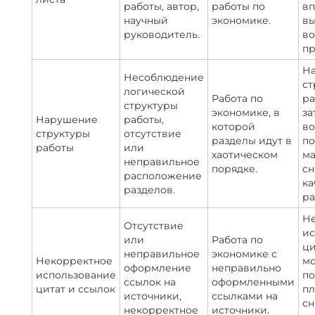
работы, автор,
работы по
вп
научный
экономике.
вы
руководитель.
во
пр
Н
Несоблюдение
ст
логической
Работа по
ра
структуры
экономике, в
за
Нарушение
работы,
которой
во
структуры
отсутствие
разделы идут в
п
работы
или
хаотическом
ма
неправильное
порядке.
сн
расположение
ка
разделов.
ра
Н
Отсутствие
ис
или
Работа по
ци
неправильное
экономике с
Некорректное
мо
оформление
неправильно
использование
по
ссылок на
оформленными
цитат и ссылок
пл
источники,
ссылками на
сн
некорректное
источники.