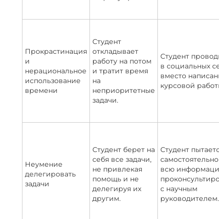
Студент
Прокрастинация
откладывает
Студент провод
и
работу на потом
в социальных с
нерациональное
и тратит время
вместо написан
использование
на
курсовой работ
времени
неприоритетные
задачи.
Студент берет на
Студент пытает
себя все задачи,
самостоятельно
Неумение
не привлекая
всю информаци
делегировать
помощь и не
проконсультир
задачи
делегируя их
с научным
другим.
руководителем.