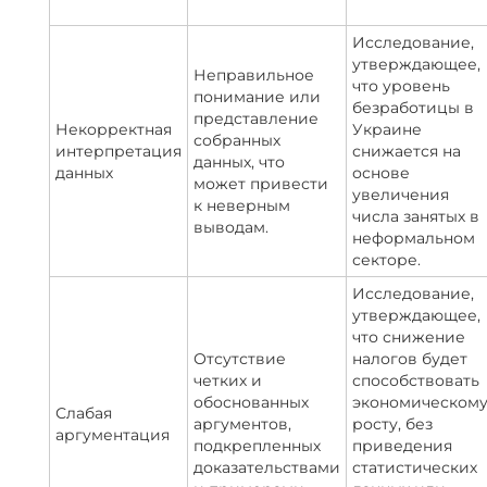
Исследование,
утверждающее,
Неправильное
что уровень
понимание или
безработицы в
представление
Некорректная
Украине
собранных
интерпретация
снижается на
данных, что
данных
основе
может привести
увеличения
к неверным
числа занятых в
выводам.
неформальном
секторе.
Исследование,
утверждающее,
что снижение
Отсутствие
налогов будет
четких и
способствовать
обоснованных
экономическом
Слабая
аргументов,
росту, без
аргументация
подкрепленных
приведения
доказательствами
статистических