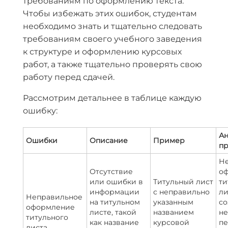
требованиям по оформлению текста.
Чтобы избежать этих ошибок, студентам
необходимо знать и тщательно следовать
требованиям своего учебного заведения
к структуре и оформлению курсовых
работ, а также тщательно проверять свою
работу перед сдачей.
Рассмотрим детальнее в таблице каждую
ошибку:
Ан
Ошибки
Описание
Пример
п
Н
Отсутствие
о
или ошибки в
Титульный лист
ти
информации
с неправильно
ли
Неправильное
на титульном
указанным
со
оформление
листе, такой
названием
не
титульного
как название
курсовой
п
листа