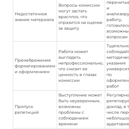
перечиты
Вопросы комиссии
и
могут застать
Недостаточное
анализир
врасплох, что
знание материала
работу,
отразится на оценке
готовьтесь
за защиту
возможн
вопросам
Тщательн
Работа может
соблюдай
выглядеть
методиче
Пренебрежение
непрофессионально,
указания
форматированием
что снизит ее
университ
и оформлением
ценность в глазах
по
комиссии
оформле
работ
Выступление может
Регулярн
быть неуверенным,
репетиру
Пропуск
возможны
доклад, в 
репетиций
проблемы с
числе пер
соблюдением
небольшо
времени
аудитори