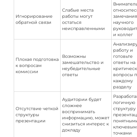
Внимател
Слабые места
относитес
Игнорирование
работы могут
замечани
обратной связи
остаться
научного
неисправленными
руководи
и коллег
Анализир
работу и
Возможны
готовьте
Плохая подготовка
замешательство и
ответы на
к вопросам
неубедительные
критичес
комиссии
ответы
вопросы 
каждому
разделу
Разработа
Аудитории будет
логичную
сложнее
Отсутствие четкой
структуру
воспринимать
структуры
презентац
информацию, может
презентации
понятным
снизиться интерес к
ключевым
докладу
точками