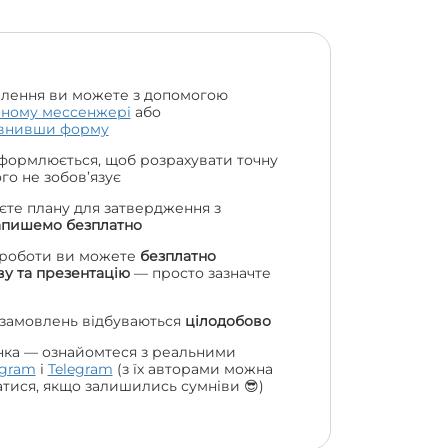
лення ви можете з допомогою
чному мессенжері
або
внивши форму
формлюється, щоб розрахувати точну
чого не зобов’язує
єте плану для затвердження з
апишемо безплатно
 роботи ви можете
безплатно
у та презентацію
— просто зазначте
 замовлень відбуваються
цілодобово
нка — ознайомтеся з реальними
agram
і
Telegram
(з їх авторами можна
атися, якщо залишились сумніви 😎)