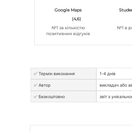
Google Maps
Stude
(4,6)
№1 за кількістю
№1 в р
позитивних відгуків
✅ Термін виконання
1-4 днів
✅ Автор
викладач або ав
✅ Безкоштовно
звіт з унікально