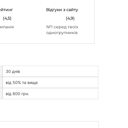
ейтинг
Відгуки з сайту
(4,5)
(4,9)
мпанія
№1 серед твоїх
одногрупників
30 днів
від 50% та вище
від 600 грн.