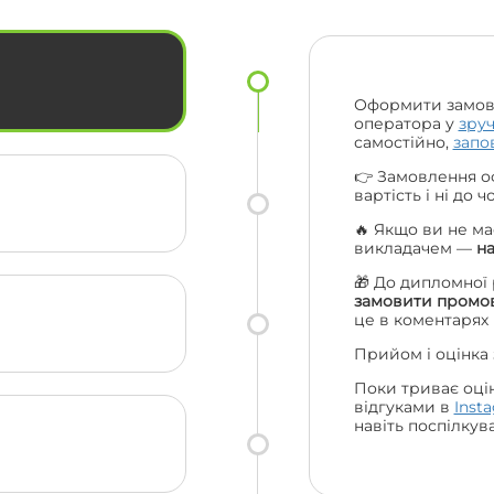
ас
усім своїм друзям та одногрупникам
і сама буду звертатися ще. Велике
ки
дякую усій вашій команді 😍🔥
Оформити замов
оператора у
зру
самостійно,
запо
👉 Замовлення о
вартість і ні до 
🔥 Якщо ви не ма
викладачем —
н
🎁 До дипломної
замовити промов
це в коментарях
Прийом і оцінка
Поки триває оці
відгуками в
Inst
навіть поспілкув