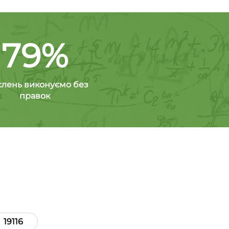
79%
слень виконуємо без
правок
19116