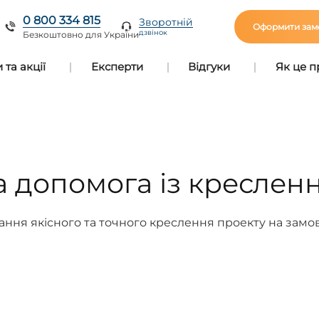
0 800 334 815
Зворотній
Оформити зам
дзвінок
Безкоштовно для України
та акції
Експерти
Відгуки
Як це 
 допомога із креслен
ння якісного та точного креслення проекту на зам