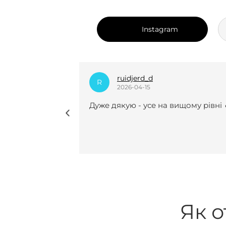
Instagram
dian_k.i
D
2025-12-24
вищому рівні 🔥
Нещодавно вперше замовляла у 
курсову роботу і взагалі не
пошкодувала😍😍 Виконали все
чітко, врахували усі рекомендації 
мої побажання, завжди були на
звʼязку(це для мене було
найголовніше). Саме з вами я
знайшла той самий спокій під ча
періоду написання курсової . І до
речі, здала і захистила її на 91/100
Як о
🔥 Я ще тоді відразу вас
порекомендувала своїм