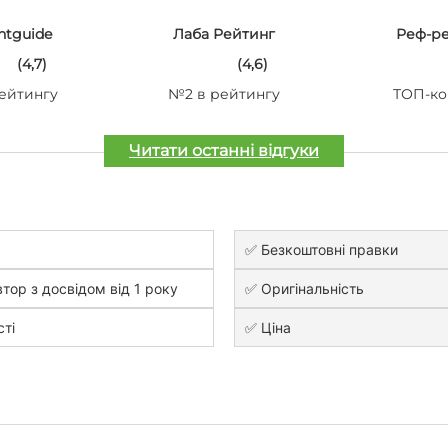
ntguide
Лаба Рейтинг
Реф-р
(4,7)
(4,6)
ейтингу
№2 в рейтингу
ТОП-ко
Читати останні відгуки
✅ Безкоштовні правки
тор з досвідом від 1 року
✅ Оригінальність
сті
✅ Ціна