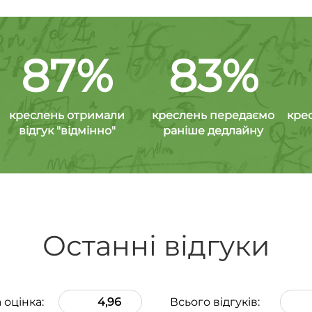
87%
83%
креслень отримали
креслень передаємо
кре
відгук "відмінно"
раніше дедлайну
Останні відгуки
 оцінка:
4,96
Всього відгуків: