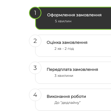
одногрупниками і вони також у в
замовляли, їм все сподобалось ☺️
1
Обовʼязково в наступний раз тіль
Оформлення замовлення
до вас 🫶🫶
5 хвилин
2
Оцінка замовлення
2 хв - 2 год
3
Передплата замовлення
3 хвилини
4
Виконання роботи
До “дедлайну”