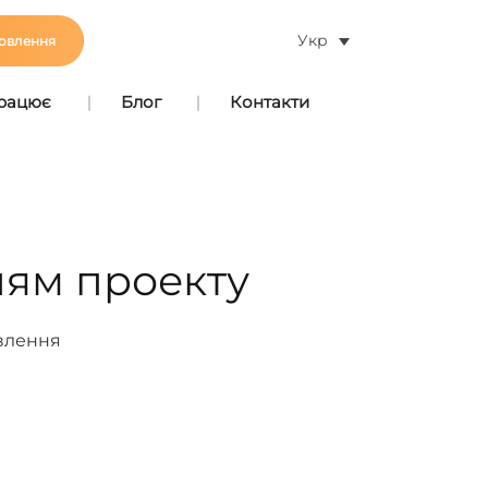
Укр
овлення
працює
Блог
Контакти
ням проекту
овлення