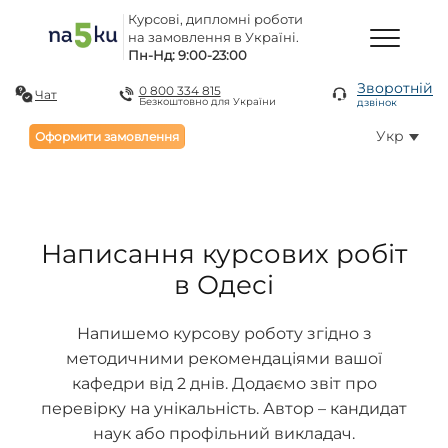
Курсові, дипломні роботи
на замовлення в Україні.
Пн-Нд: 9:00-23:00
Зворотній
0 800 334 815
Чат
Безкоштовно для України
дзвінок
Укр
Оформити замовлення
Написання курсових робіт
в Одесі
Напишемо курсову роботу згідно з
методичними рекомендаціями вашої
кафедри від 2 днів. Додаємо звіт про
перевірку на унікальність. Автор – кандидат
наук або профільний викладач.