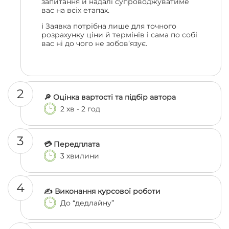
запитання й надалі супроводжуватиме
вас на всіх етапах.
ℹ️ Заявка потрібна лише для точного
розрахунку ціни й термінів і сама по собі
вас ні до чого не зобов’язує.
2
🔎 Оцінка вартості та підбір автора
2 хв - 2 год
3
💳 Передплата
3 хвилини
4
✍️ Виконання курсової роботи
До “дедлайну”