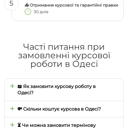
5
📥 Отримання курсової та гарантійні правки
30 днів
Часті питання при
замовленні курсової
роботи в Одесі
📖 Як замовити курсову роботу в
Одесі?
Ви залишаєте заявку на сайті, вказуєте тему,
термін і вимоги. Менеджер одразу підбирає
💸 Скільки коштує курсова в Одесі?
автора та узгоджує всі деталі.
Базова вартість починається від 990 грн. Ціна
залежить від складності теми та термінів. Ми
⏳ Чи можна замовити термінову