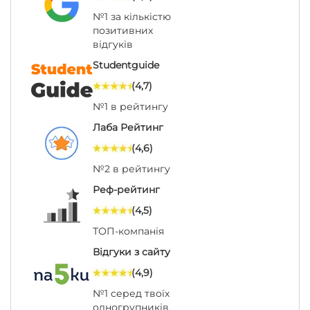
№1 за кількістю
позитивних
відгуків
Studentguide
(4,7)
№1 в рейтингу
Лаба Рейтинг
(4,6)
№2 в рейтингу
Реф-рейтинг
(4,5)
ТОП-компанія
Відгуки з сайту
(4,9)
№1 серед твоїх
одногрупників