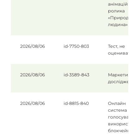
анімаційного
ролика
«Природа та
людина».
2026/08/06
id-7750-803
Тест, не
оценивать
2026/08/06
id-3589-843
Маркетингов
дослідження
2026/08/06
id-8815-840
Онлайн
система
голосування 
використанн
блокчейну