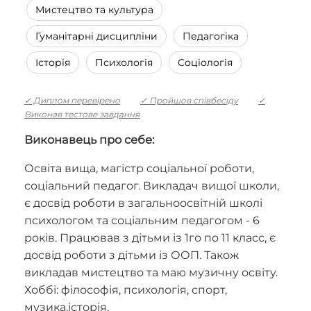
Мистецтво та культура
Гуманітарні дисципліни
Педагогіка
Історія
Психологія
Соціологія
✓ Диплом перевірено
✓ Пройшов співбесіду
✓
Виконав тестове завдання
Виконавець про себе:
Освіта вища, магістр соціальної роботи,
соціальний педагог. Викладач вищої школи,
є досвід роботи в загальноосвітній школі
психологом та соціальним педагогом - 6
років. Працював з дітьми із 1го по 11 класс, є
досвід роботи з дітьми із ООП. Також
викладав мистецтво та маю музичну освіту.
Хоббі: філософія, психологія, спорт,
музика,історія.