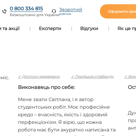
0 800 334 815
Зворотній
Оформити зам
дзвінок
Безкоштовно для України
та акції
Експерти
Відгуки
Як це 
✓ Диплом перевірено
✓ Пройшов співбесіду
✓ Вик
міс.
Виконавець про себе:
Ост
Мене звати Світлана, і я автор
студентських робіт. Моє професійне
Дуж
кредо – вчасність, якість і здоровий
пр
перфекціонізм. Я вірю, що кожна
ан
робота має бути акуратно написана та