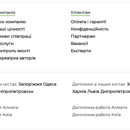
омпанія
Кліентам
ро компанію
Оплата і гарантії
ші цінності
Конфіденційність
мови співпраці
Партнерам
ослуги
Вакансії
нтроль якості
Eксперти
еревірка авторів
 містах:
Запоріжжя
Одеса
Дипломні в інших містах:
З
ніпропетровськ
Харків
Львів
Дніпропетро
и Алмати
Дипломна работа Алмати
и Київ
Дипломна работа Київ