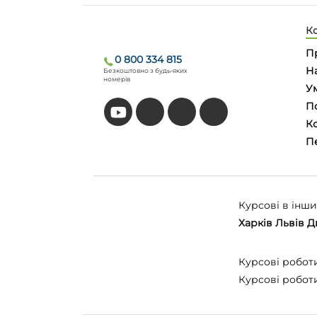
К
П
0 800 334 815
На
Безкоштовно з будь-яких
номерів
У
П
Ко
П
Курсові в інших
Харків
Львів
Д
Курсові робот
Курсові робот