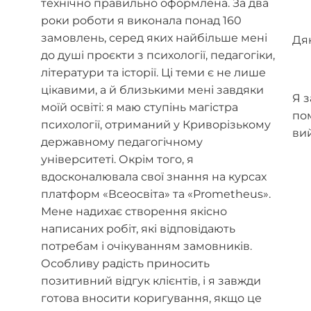
технічно правильно оформлена. За два
роки роботи я виконала понад 160
замовлень, серед яких найбільше мені
Дя
до душі проєкти з психології, педагогіки,
літератури та історії. Ці теми є не лише
цікавими, а й близькими мені завдяки
Я 
моїй освіті: я маю ступінь магістра
пом
психології, отриманий у Криворізькому
ви
державному педагогічному
університеті. Окрім того, я
вдосконалювала свої знання на курсах
платформ «Всеосвіта» та «Prometheus».
Мене надихає створення якісно
написаних робіт, які відповідають
потребам і очікуванням замовників.
Особливу радість приносить
позитивний відгук клієнтів, і я завжди
готова вносити коригування, якщо це