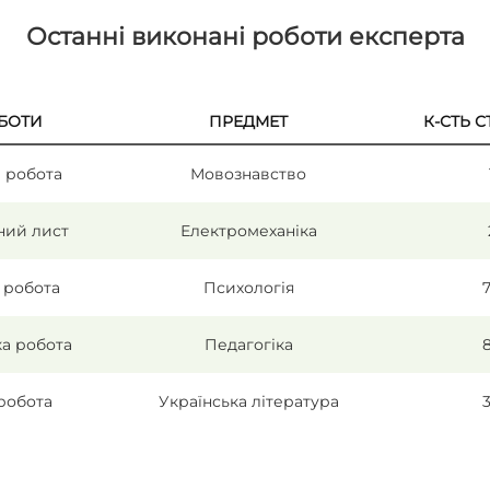
Останні виконані роботи експерта
БОТИ
ПРЕДМЕТ
К-СТЬ 
 робота
Мовознавство
ний лист
Електромеханіка
 робота
Психологія
ка робота
Педагогіка
робота
Українська література