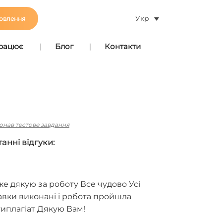
Укр
овлення
працює
Блог
Контакти
онав тестове завдання
анні відгуки:
е дякую за роботу Все чудово Усі
авки виконані і робота пройшла
типлагіат Дякую Вам!