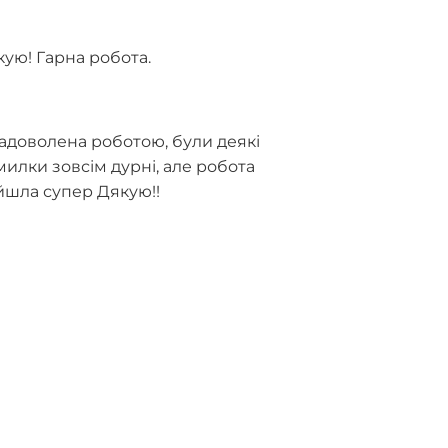
кую! Гарна робота.
задоволена роботою, були деякі
илки зовсім дурні, але робота
йшла супер Дякую!!