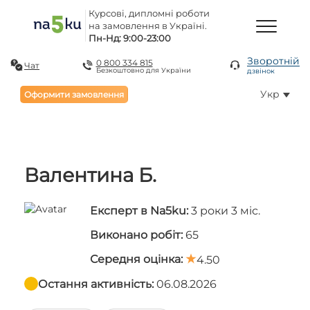
Курсові, дипломні роботи
на замовлення в Україні.
Пн-Нд: 9:00-23:00
Зворотній
0 800 334 815
Чат
Безкоштовно для України
дзвінок
Укр
Оформити замовлення
Валентина Б.
Експерт в Na5ku:
3 роки 3 міс.
Виконано робіт:
65
Середня оцінка:
4.50
Остання активність:
06.08.2026