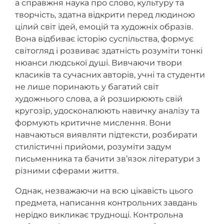
а справжня наука про слово, культуру та
творчість, здатна відкрити перед людиною
цілий світ ідей, емоцій та художніх образів.
Вона відбиває історію суспільства, формує
світогляд і розвиває здатність розуміти тонкі
нюанси людської душі. Вивчаючи твори
класиків та сучасних авторів, учні та студенти
не лише поринають у багатий світ
художнього слова, а й розширюють свій
кругозір, удосконалюють навичку аналізу та
формують критичне мислення. Вони
навчаються виявляти підтексти, розбирати
стилістичні прийоми, розуміти задум
письменника та бачити зв’язок літератури з
різними сферами життя.
Однак, незважаючи на всю цікавість цього
предмета, написання контрольних завдань
нерідко викликає труднощі. Контрольна