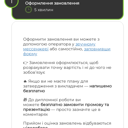
1
Оформлення замовлення
5 хвилин
Оформити замовлення ви можете з
допомогою оператора у
зручному
мессенжері
або самостійно,
заповнивши
форму
👉 Замовлення оформлюється, щоб
розрахувати точну вартість і ні до чого не
зобов’язує
🔥 Якщо ви не маєте плану для
затвердження з викладачем —
напишемо
безплатно
🎁 До дипломної роботи ви
можете
безплатно замовити промову та
презентацію
— просто зазначте це в
коментарях
Прийом і оцінка замовлень відбуваються