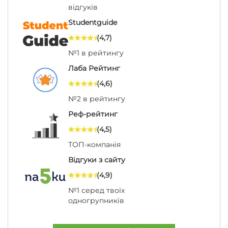
відгуків
Studentguide
(4,7)
№1 в рейтингу
Лаба Рейтинг
(4,6)
№2 в рейтингу
Реф-рейтинг
(4,5)
ТОП-компанія
Відгуки з сайту
(4,9)
№1 серед твоїх
одногрупників