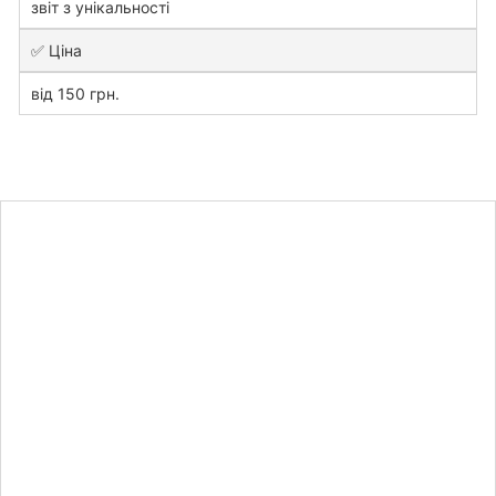
звіт з унікальності
✅ Ціна
від 150 грн.
Дізнайтесь
вартість
контрольної
роботи