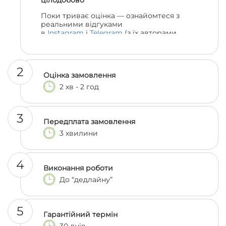
цілодобово
Поки триває оцінка — ознайомтеся з
реальними відгуками
в
Instagram
і
Telegram
(з їх авторами
можна навіть поспілкуватися, якщо
залишились сумніви 😎)
2
Оцінка замовлення
2 хв - 2 год
3
Передплата замовлення
3 хвилини
4
Виконання роботи
До “дедлайну”
5
Гарантійний термін
30 днів