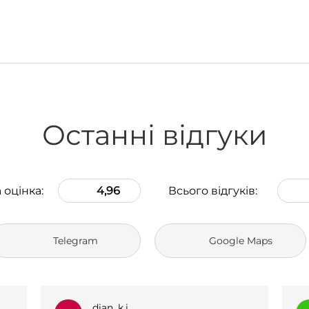
Останні відгуки
 оцінка:
4,96
Всього відгуків:
Telegram
Google Maps
_l.e.k.s.a.n.a_