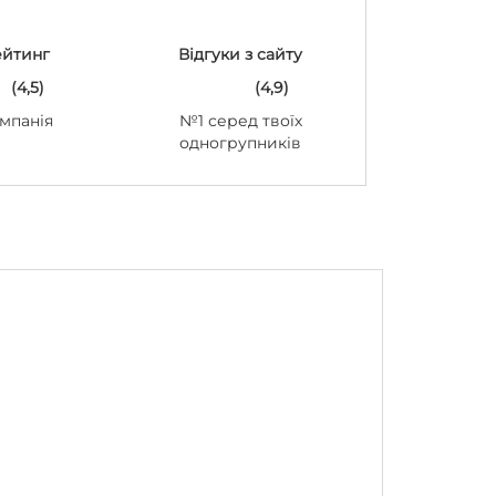
ейтинг
Відгуки з сайту
(4,5)
(4,9)
мпанія
№1 серед твоїх
одногрупників