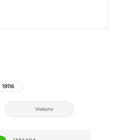
19116
Website
savitskij_v
_olya