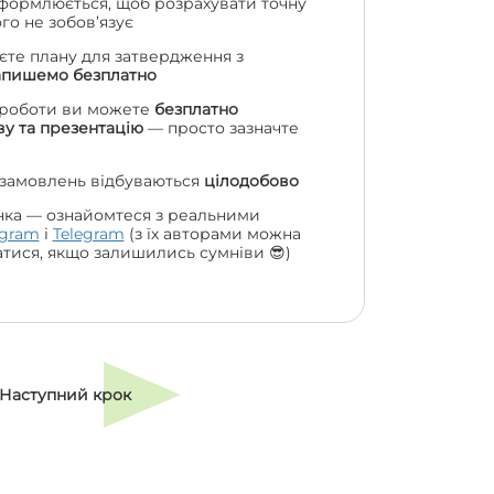
формлюється, щоб розрахувати точну
чого не зобов’язує
єте плану для затвердження з
апишемо безплатно
 роботи ви можете
безплатно
у та презентацію
— просто зазначте
 замовлень відбуваються
цілодобово
нка — ознайомтеся з реальними
agram
і
Telegram
(з їх авторами можна
атися, якщо залишились сумніви 😎)
Наступний крок