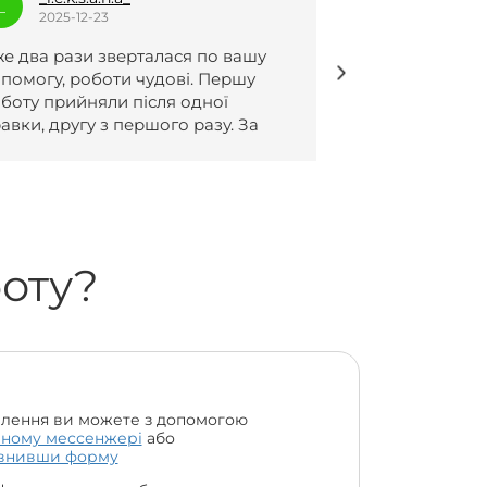
S
_
2025-12-23
2025-1
Роботи написанні чудово, все згідно
Безмежно р
домовленостей 😍🔥
ваший сервіс
дуже швидко
всіх вимог❤
боту?
лення ви можете з допомогою
чному мессенжері
або
внивши форму