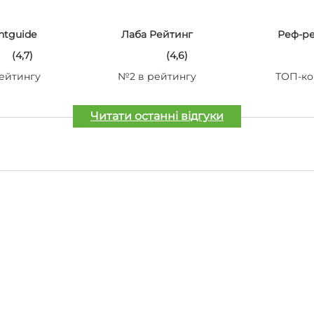
ntguide
Лаба Рейтинг
Реф-р
(4,7)
(4,6)
ейтингу
№2 в рейтингу
ТОП-ко
Читати останні відгуки