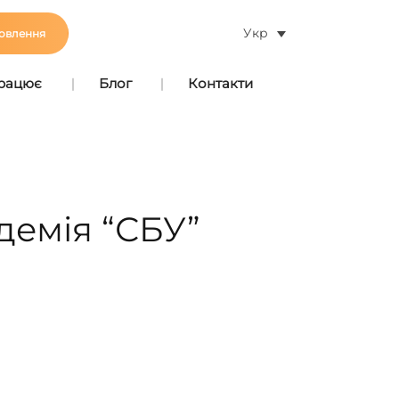
Укр
овлення
працює
Блог
Контакти
демія “СБУ”