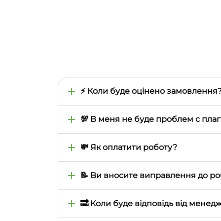
⚡ Коли буде оцінено замовлення
Час оцінки визначається тим, наскільки 
предмета, теми, термінів виконання. Зазв
💯 В меня не буде проблем с плаг
або навіть більше
При замовленні роботи ви самі визначаєте
унікальності, безкоштовно, до кожної роб
💸 Як оплатити роботу?
Всі роботи оплачуються через особистий к
вашу банківську картку випущено не в Ук
📝 Ви вносите виправлення до р
Усі замовлені у нас роботи мають гарант
не змінилося
🔜 Коли буде відповідь від менед