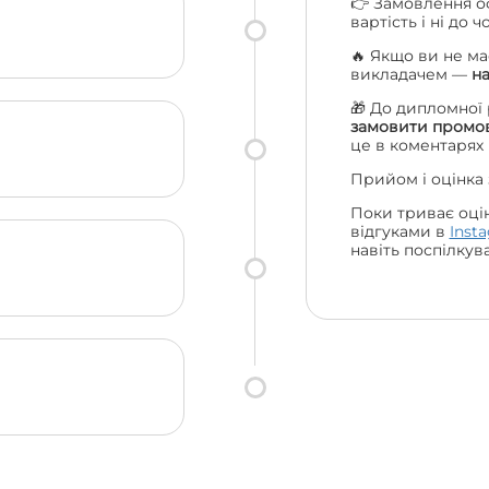
👉 Замовлення о
вартість і ні до 
🔥 Якщо ви не ма
викладачем —
н
🎁 До дипломної
замовити промов
це в коментарях
Прийом і оцінка
Поки триває оці
відгуками в
Inst
навіть поспілкув