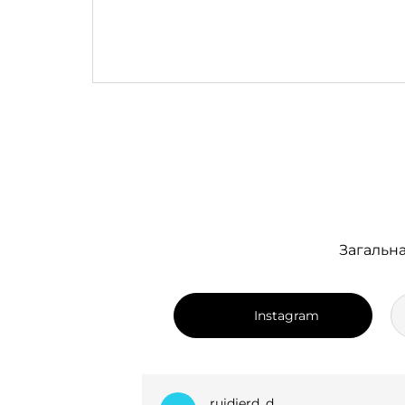
Загальна
Instagram
dian_k.i