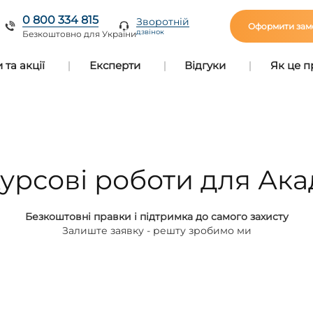
0 800 334 815
Зворотній
Оформити зам
дзвінок
Безкоштовно для України
та акції
Експерти
Відгуки
Як це 
урсові роботи для Ака
Безкоштовні правки і підтримка до самого захисту
Залиште заявку - решту зробимо ми