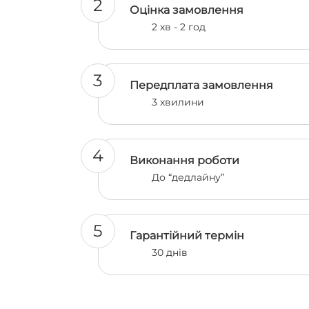
2
Оцінка замовлення
2 хв - 2 год
3
Передплата замовлення
3 хвилини
4
Виконання роботи
До “дедлайну”
5
Гарантійний термін
30 днів