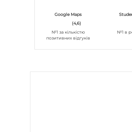
Google Maps
Stude
(4,6)
№1 за кількістю
№1 в р
позитивних відгуків