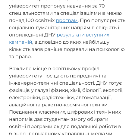
університет пропонує навчання за 70
спеціальностями та спеціалізаціями в межах
понад 100 освітніх
програм
. Про популярність
соціально-гуманітарних напрямів свідчать і
оприлюднені ДНУ
результати вступних
кампаній
, відповідно до яких найбільшу
кількість заяв раніше подавали на психологію
та право.
Важливе місце в освітньому профілі
університету посідають природничі та
інженерно-технічні спеціальності. ДНУ готує
фахівців у галузі фізики, хімії, біології, екології,
електроніки, радіотехніки, автоматизації,
авіаційної та ракетно-космічної техніки.
Поєднання класичних, цифрових і технічних
напрямів дає студентам змогу обирати
освітні програми як для подальшої роботи в
бізнесі, державному управлінні, медіа чи