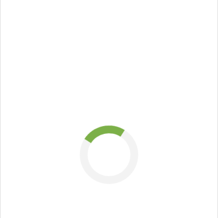
ДНУ імені
Олеся
Гончара