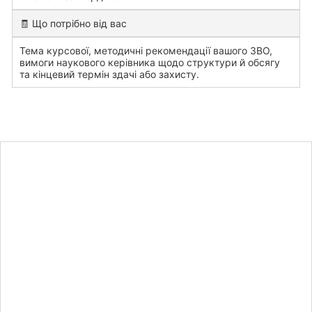
🧾 Що потрібно від вас
Тема курсової, методичні рекомендації вашого ЗВО,
вимоги наукового керівника щодо структури й обсягу
та кінцевий термін здачі або захисту.
Дізнайтеся
вартість
курсової
роботи для