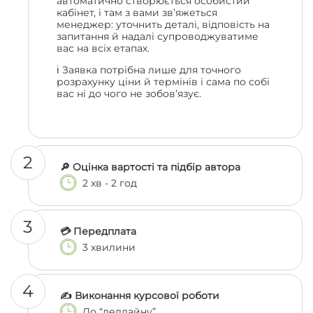
автоматично створюється особистий
кабінет, і там з вами зв’яжеться
менеджер: уточнить деталі, відповість на
запитання й надалі супроводжуватиме
вас на всіх етапах.
ℹ️ Заявка потрібна лише для точного
розрахунку ціни й термінів і сама по собі
вас ні до чого не зобов’язує.
2
🔎 Оцінка вартості та підбір автора
2 хв - 2 год
3
💳 Передплата
3 хвилини
4
✍️ Виконання курсової роботи
До “дедлайну”