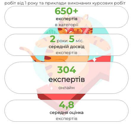
робіт від 1 року та приклади виконаних курсових робіт
650+
експертів
в категорії
2
5
роки
міс.
середній досвід
експертів
304
експертів
онлайн
4,8
середня оцінка
експертів