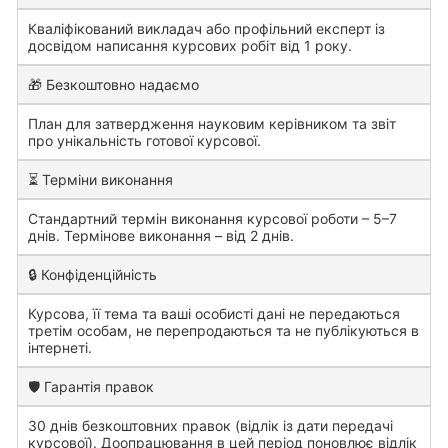
Кваліфікований викладач або профільний експерт із
досвідом написання курсових робіт від 1 року.
🎁 Безкоштовно надаємо
План для затвердження науковим керівником та звіт
про унікальність готової курсової.
⏳ Терміни виконання
Стандартний термін виконання курсової роботи – 5–7
днів. Термінове виконання – від 2 днів.
🔒 Конфіденційність
Курсова, її тема та ваші особисті дані не передаються
третім особам, не перепродаються та не публікуються в
інтернеті.
🛡️ Гарантія правок
30 днів безкоштовних правок (відлік із дати передачі
курсової). Доопрацювання в цей період поновлює відлік