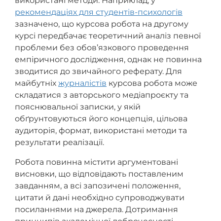
використані методи. Наприклад, у
рекомендаціях для студентів-психологів
зазначено, що курсова робота на другому
курсі передбачає теоретичний аналіз певної
проблеми без обов’язкового проведення
емпіричного дослідження, однак не повинна
зводитися до звичайного реферату. Для
майбутніх
журналістів
курсова робота може
складатися з авторського медіапроєкту та
пояснювальної записки, у якій
обґрунтовуються його концепція, цільова
аудиторія, формат, використані методи та
результати реалізації.
Робота повинна містити аргументовані
висновки, що відповідають поставленим
завданням, а всі запозичені положення,
цитати й дані необхідно супроводжувати
посиланнями на джерела. Дотримання