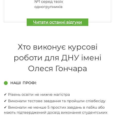
№1 серед твоїх
одногрупників
Читати останні відгуки
Хто виконує курсові
роботи для ДНУ імені
Олеся Гончара
НАШІ
ПРОФІ:
✔︎ Рівень освіти не нижче магістра
✔︎ Виконали тестове завдання та пройшли співбесіду
✔︎ Виконали не менше 5 простих завдань в na5ku або
мають підтверджений досвід виконання студентських