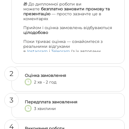
🎁 До дипломної роботи ви
можете
безплатно замовити промову та
презентацію
— просто зазначте це в
коментарях
Прийом і оцінка замовлень відбуваються
цілодобово
Поки триває оцінка — ознайомтеся з
реальними відгуками
в
Instagram
і
Telegram
(з їх авторами
можна навіть поспілкуватися, якщо
залишились сумніви 😎)
2
Оцінка замовлення
2 хв - 2 год
3
Передплата замовлення
3 хвилини
4
Виконання роботи