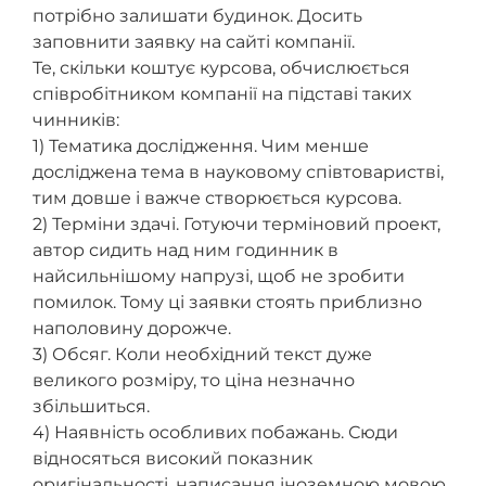
потрібно залишати будинок. Досить
заповнити заявку на сайті компанії.
Те, скільки коштує курсова, обчислюється
співробітником компанії на підставі таких
чинників:
1) Тематика дослідження. Чим менше
досліджена тема в науковому співтоваристві,
тим довше і важче створюється курсова.
2) Терміни здачі. Готуючи терміновий проект,
автор сидить над ним годинник в
найсильнішому напрузі, щоб не зробити
помилок. Тому ці заявки стоять приблизно
наполовину дорожче.
3) Обсяг. Коли необхідний текст дуже
великого розміру, то ціна незначно
збільшиться.
4) Наявність особливих побажань. Сюди
відносяться високий показник
оригінальності, написання іноземною мовою,