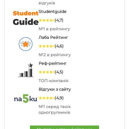
відгуків
Studentguide
(4,7)
№1 в рейтингу
Лаба Рейтинг
(4,6)
№2 в рейтингу
Реф-рейтинг
(4,5)
ТОП-компанія
Відгуки з сайту
(4,9)
№1 серед твоїх
одногрупників