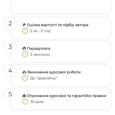
2
🔎 Оцінка вартості та підбір автора
2 хв - 2 год
3
💳 Передплата
3 хвилини
4
✍️ Виконання курсової роботи
До “дедлайну”
5
📥 Отримання курсової та гарантійні правки
30 днів