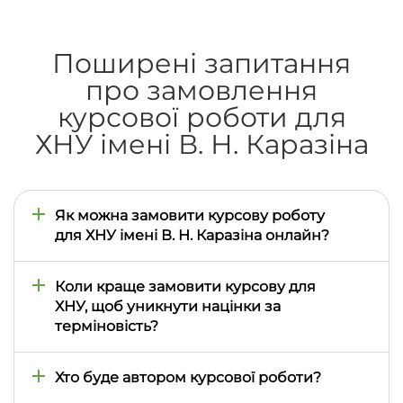
Поширені запитання
про замовлення
курсової роботи для
ХНУ імені В. Н. Каразіна
Як можна замовити курсову роботу
для ХНУ імені В. Н. Каразіна онлайн?
Замовити курсову роботу можна через
na5ku.com.ua. У заявці потрібно вказати тему,
Коли краще замовити курсову для
дисципліну, спеціальність, строки, вимоги
ХНУ, щоб уникнути націнки за
викладача та кафедри. Якщо є методичка, план,
терміновість?
список джерел або приклад оформлення, їх
краще одразу прикріпити до замовлення,
Краще звертатися заздалегідь - за 10-14 днів до
оскільки вимоги в ХНУ відрізняються залежно від
здачі. У ХНУ курсова часто потребує погодження
Хто буде автором курсової роботи?
факультету.
теми, підбору джерел, оформлення посилань,