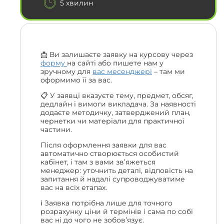
5 хвилин
📩 Ви залишаєте заявку на курсову через
форму
на сайті або пишете нам у
зручному для
вас месенджері
– там ми
оформимо її за вас.
📋 У заявці вказуєте тему, предмет, обсяг,
дедлайн і вимоги викладача. За наявності
додаєте методичку, затверджений план,
чернетки чи матеріали для практичної
частини.
Після оформлення заявки для вас
автоматично створюється особистий
кабінет, і там з вами зв’яжеться
менеджер: уточнить деталі, відповість на
запитання й надалі супроводжуватиме
вас на всіх етапах.
ℹ️ Заявка потрібна лише для точного
розрахунку ціни й термінів і сама по собі
вас ні до чого не зобов’язує.