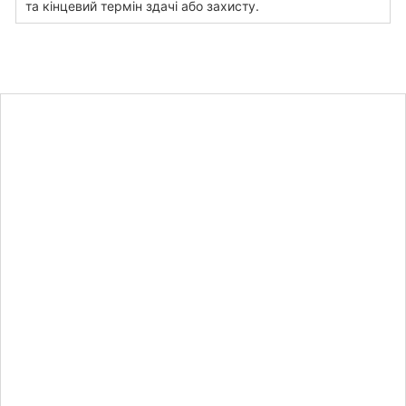
та кінцевий термін здачі або захисту.
Дізнайтеся
вартість
курсової
роботи для
ХНУ імені В.
Н. Каразіна