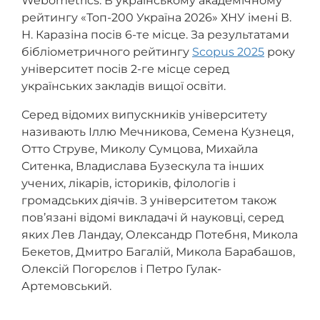
Webometrics. В українському академічному
рейтингу «Топ-200 Україна 2026» ХНУ імені В.
Н. Каразіна посів 6-те місце. За результатами
бібліометричного рейтингу
Scopus 2025
року
університет посів 2-ге місце серед
українських закладів вищої освіти.
Серед відомих випускників університету
називають Іллю Мечникова, Семена Кузнеця,
Отто Струве, Миколу Сумцова, Михайла
Ситенка, Владислава Бузескула та інших
учених, лікарів, істориків, філологів і
громадських діячів. З університетом також
пов’язані відомі викладачі й науковці, серед
яких Лев Ландау, Олександр Потебня, Микола
Бекетов, Дмитро Багалій, Микола Барабашов,
Олексій Погорєлов і Петро Гулак-
Артемовський.