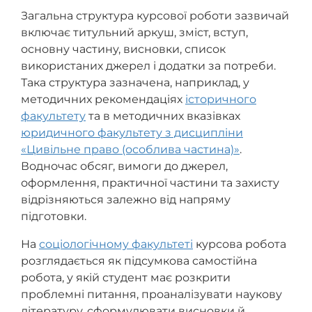
Загальна структура курсової роботи зазвичай
включає титульний аркуш, зміст, вступ,
основну частину, висновки, список
використаних джерел і додатки за потреби.
Така структура зазначена, наприклад, у
методичних рекомендаціях
історичного
факультету
та в методичних вказівках
юридичного факультету з дисципліни
«Цивільне право (особлива частина)»
.
Водночас обсяг, вимоги до джерел,
оформлення, практичної частини та захисту
відрізняються залежно від напряму
підготовки.
На
соціологічному факультеті
курсова робота
розглядається як підсумкова самостійна
робота, у якій студент має розкрити
проблемні питання, проаналізувати наукову
літературу, сформулювати висновки й