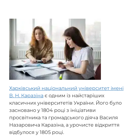
документи й актуальні наукові матеріали.
використовується Times New Roman 14, інтервал
1,5, формат А4, стандартні поля, нумерація
сторінок і список джерел відповідно до вимог
ВУЗу. В окремих методичках передбачені
посторінкові посилання, посилання у квадратних
дужках, електронне подання файлу та публічний
захист.
Харківський національний університет імені
В. Н. Каразіна
є одним із найстаріших
класичних університетів України. Його було
засновано у 1804 році з ініціативи
просвітника та громадського діяча Василя
Назаровича Каразіна, а урочисте відкриття
відбулося у 1805 році.