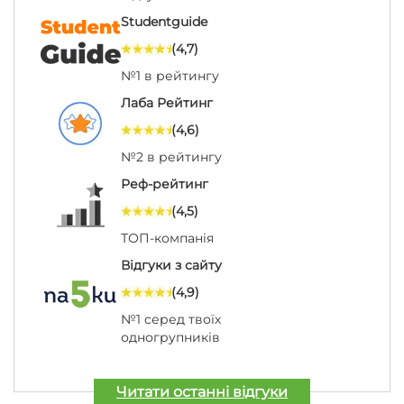
Studentguide
(4,7)
№1 в рейтингу
Лаба Рейтинг
(4,6)
№2 в рейтингу
Реф-рейтинг
(4,5)
ТОП-компанія
Відгуки з сайту
(4,9)
№1 серед твоїх
одногрупників
Читати останні відгуки