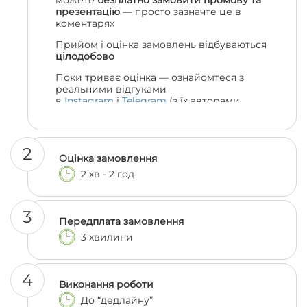
можете
безплатно замовити промову та
презентацію
— просто зазначте це в
коментарях
Прийом і оцінка замовлень відбуваються
цілодобово
Поки триває оцінка — ознайомтеся з
реальними відгуками
в
Instagram
і
Telegram
(з їх авторами
можна навіть поспілкуватися, якщо
залишились сумніви 😎)
2
Оцінка замовлення
2 хв - 2 год
3
Передплата замовлення
3 хвилини
4
Виконання роботи
До “дедлайну”