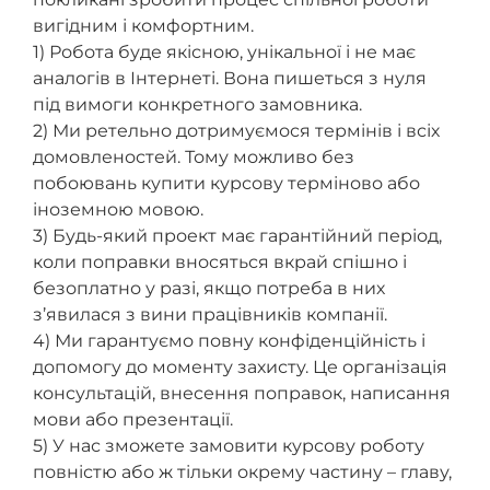
вигідним і комфортним.
1) Робота буде якісною, унікальної і не має
аналогів в Інтернеті. Вона пишеться з нуля
під вимоги конкретного замовника.
2) Ми ретельно дотримуємося термінів і всіх
домовленостей. Тому можливо без
побоювань купити курсову терміново або
іноземною мовою.
3) Будь-який проект має гарантійний період,
коли поправки вносяться вкрай спішно і
безоплатно у разі, якщо потреба в них
з’явилася з вини працівників компанії.
4) Ми гарантуємо повну конфіденційність і
допомогу до моменту захисту. Це організація
консультацій, внесення поправок, написання
мови або презентації.
5) У нас зможете замовити курсову роботу
повністю або ж тільки окрему частину – главу,