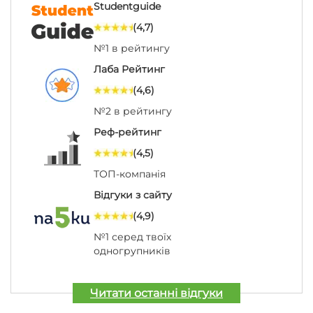
Studentguide
(4,7)
№1 в рейтингу
Лаба Рейтинг
(4,6)
№2 в рейтингу
Реф-рейтинг
(4,5)
ТОП-компанія
Відгуки з сайту
(4,9)
№1 серед твоїх
одногрупників
Читати останні відгуки