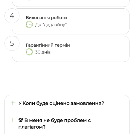
4
Виконання роботи
До “дедлайну”
5
Гарантійний термін
30 днів
⚡ Коли буде оцінено замовлення?
Час оцінки визначається тим, наскільки швидко
ми знайдемо відповідного автора, тому він може
💯 В меня не буде проблем с
відрізнятися залежно від складності предмета,
плагіатом?
теми, термінів виконання. Зазвичай це займає від