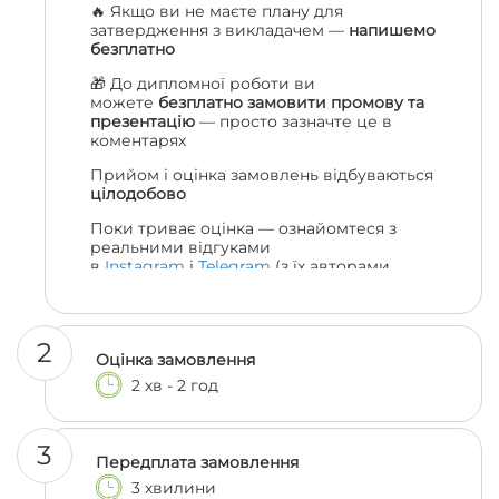
🔥 Якщо ви не маєте плану для
затвердження з викладачем —
напишемо
безплатно
🎁 До дипломної роботи ви
можете
безплатно замовити промову та
презентацію
— просто зазначте це в
коментарях
Прийом і оцінка замовлень відбуваються
цілодобово
Поки триває оцінка — ознайомтеся з
реальними відгуками
в
Instagram
і
Telegram
(з їх авторами
можна навіть поспілкуватися, якщо
залишились сумніви 😎)
2
Оцінка замовлення
2 хв - 2 год
3
Передплата замовлення
3 хвилини