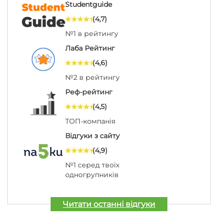
Studentguide
(4,7)
№1 в рейтингу
Лаба Рейтинг
(4,6)
№2 в рейтингу
Реф-рейтинг
(4,5)
ТОП-компанія
Відгуки з сайту
(4,9)
№1 серед твоїх
одногрупників
Читати останні відгуки