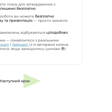
єте плану для затвердження з
апишемо безплатно
 роботи ви можете
безплатно
у та презентацію
— просто зазначте
 замовлень відбуваються
цілодобово
нка — ознайомтеся з реальними
agram
і
Telegram
(з їх авторами можна
атися, якщо залишились сумніви 😎)
Наступний крок