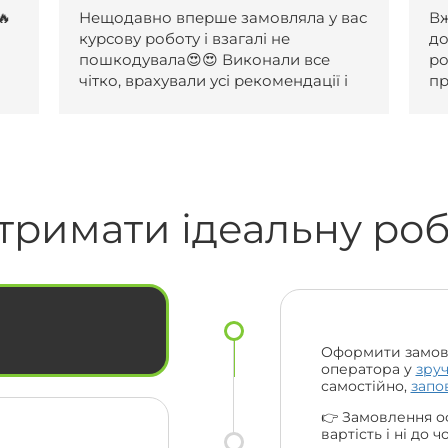
 вас
Вже два рази зверталася по вашу
допомогу, роботи чудові. Першу
роботу прийняли після одної
 і
правки, другу з першого разу. За
обидві роботи отримала 5 і обидві
були виконані навіть раніше
поставленого терміну. Менеджери
ас
коли я не відповідала на сайті,
о
надіслали повідомлення на пошту,
0🔥🔥
смс та навіть подзвонили за що їм
тримати ідеальну ро
величезна подяка. Ціни порівняно з
іншими взагалі топ. Рекомендую вас
вас
усім своїм друзям та одногрупникам
️
і сама буду звертатися ще. Велике
ьки
дякую усій вашій команді 😍🔥
Оформити замов
оператора у
зру
самостійно,
запо
👉 Замовлення о
вартість і ні до 