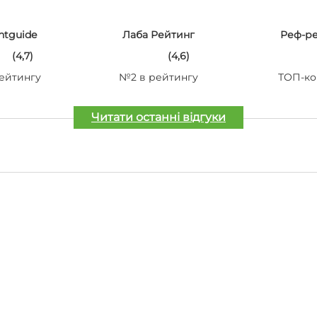
ntguide
Лаба Рейтинг
Реф-р
(4,7)
(4,6)
ейтингу
№2 в рейтингу
ТОП-ко
Читати останні відгуки