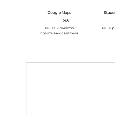
Google Maps
Stude
(4,6)
№1 за кількістю
№1 в р
позитивних відгуків