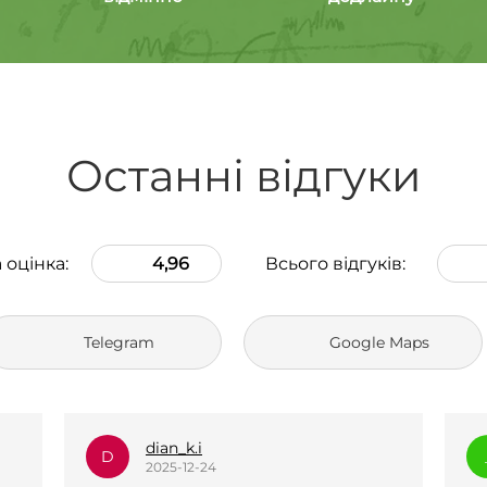
Останні відгуки
 оцінка:
4,96
Всього відгуків:
Telegram
Google Maps
_l.e.k.s.a.n.a_
_
2025-12-23