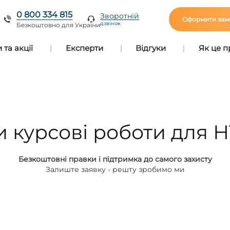
0 800 334 815
Зворотній
Оформити зам
дзвінок
Безкоштовно для України
та акції
Експерти
Відгуки
Як це 
 курсові роботи для Н
Безкоштовні правки і підтримка до самого захисту
Залиште заявку - решту зробимо ми