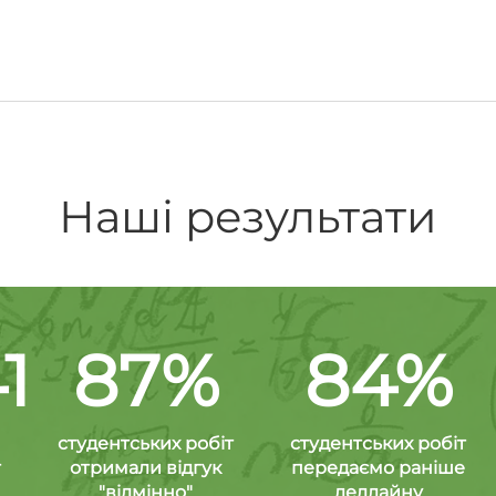
Наші результати
1
87%
84%
студентських робіт
студентських робіт
т
отримали відгук
передаємо раніше
"відмінно"
дедлайну