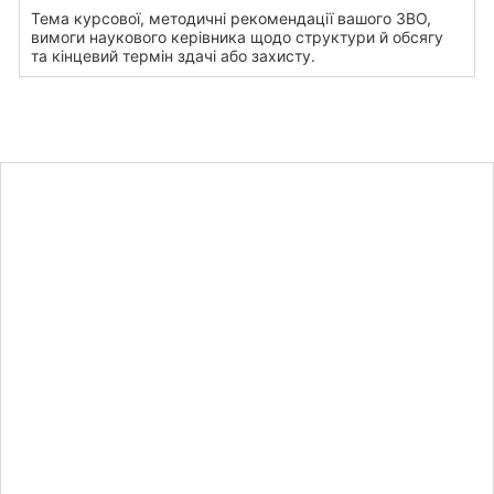
Тема курсової, методичні рекомендації вашого ЗВО,
вимоги наукового керівника щодо структури й обсягу
та кінцевий термін здачі або захисту.
Дізнайтеся
вартість
курсової
роботи для
НУЛП