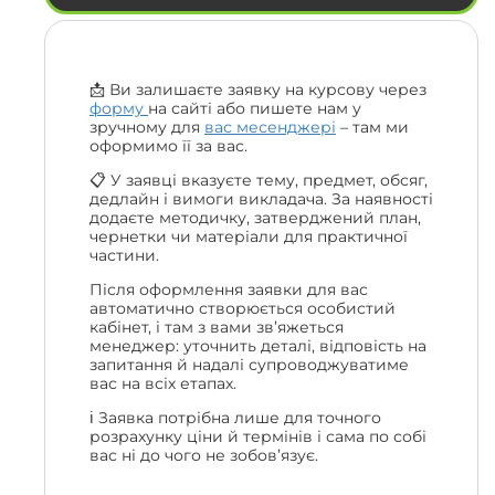
📩 Ви залишаєте заявку на курсову через
форму
на сайті або пишете нам у
зручному для
вас месенджері
– там ми
оформимо її за вас.
📋 У заявці вказуєте тему, предмет, обсяг,
дедлайн і вимоги викладача. За наявності
додаєте методичку, затверджений план,
чернетки чи матеріали для практичної
частини.
Після оформлення заявки для вас
автоматично створюється особистий
кабінет, і там з вами зв’яжеться
менеджер: уточнить деталі, відповість на
запитання й надалі супроводжуватиме
вас на всіх етапах.
ℹ️ Заявка потрібна лише для точного
розрахунку ціни й термінів і сама по собі
вас ні до чого не зобов’язує.