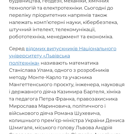
будівництва, геодезії, механіки, хімічних
технологій та електротехніки. Сьогодні до
переліку пріоритетних напрямів також
належать комп’ютерні науки, кібербезпека,
штучний інтелект, телекомунікації,
робототехніка, менеджмент та економіка.
Серед
відомих випускників Національного
університету «Львівська
політехніка»
називають математика
Станіслава Улама, одного з розробників
методу Монте-Карло та учасника
Мангеттенського проєкту, інженера, науковця
і державного діяча Казимира Бартеля, хіміка
та педагога Петра Франка, правозахисника
Мирослава Мариновича, політичного і
військового діяча Романа Шухевича,
колишнього прем’єр-міністра України Дениса
Шмигаля, міського голову Львова Андрія