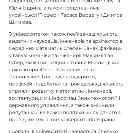
Садового, письменників Вікторію Амеліну та
Юрія Іздрика, а також представників
української IT-сфери Тараса Вервегу і Дмитра
Шимківа.
З університетом також пов’язана діяльність
видатних науковців, інженерів та архітекторів.
Серед них математик Стефан Банах, фахівець
у галузі механіки та інженерії Максиміліан
Губер, хімік і винахідник Ігнацій Мосцицький,
архітектори Юліан Захаревич та Іван
Левинський. Їхні наукові відкриття,
професійні здобутки та громадська діяльність
сприяли розвитку математики, інженерії,
архітектури, хімії, інформаційних технологій і
державного управління, а також зміцнили
репутацію Львівської політехніки як одного з
провідних технічних університетів України.
Сьогодні в університеті навчається близько