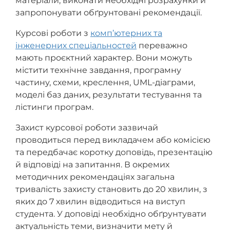
матеріали, виконати необхідні розрахунки й
запропонувати обґрунтовані рекомендації.
Курсові роботи з
комп’ютерних та
інженерних спеціальностей
переважно
мають проєктний характер. Вони можуть
містити технічне завдання, програмну
частину, схеми, креслення, UML-діаграми,
моделі баз даних, результати тестування та
лістинги програм.
Захист курсової роботи зазвичай
проводиться перед викладачем або комісією
та передбачає коротку доповідь, презентацію
й відповіді на запитання. В окремих
методичних рекомендаціях загальна
тривалість захисту становить до 20 хвилин, з
яких до 7 хвилин відводиться на виступ
студента. У доповіді необхідно обґрунтувати
актуальність теми, визначити мету й