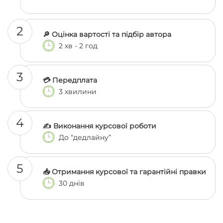
2
🔎 Оцінка вартості та підбір автора
2 хв - 2 год
3
💳 Передплата
3 хвилини
4
✍️ Виконання курсової роботи
До “дедлайну”
5
📥 Отримання курсової та гарантійні правки
30 днів