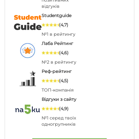
позитивних
відгуків
Studentguide
(4,7)
№1 в рейтингу
Лаба Рейтинг
(4,6)
№2 в рейтингу
Реф-рейтинг
(4,5)
ТОП-компанія
Відгуки з сайту
(4,9)
№1 серед твоїх
одногрупників