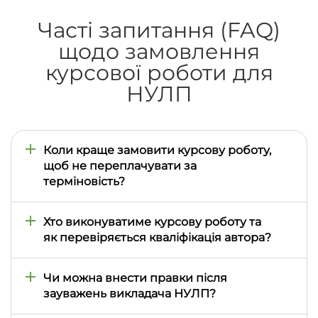
Часті запитання (FAQ)
щодо замовлення
курсової роботи для
НУЛП
Коли краще замовити курсову роботу,
щоб не переплачувати за
терміновість?
Найбільша кількість замовлень надходить у
листопаді-грудні та квітні-травні, коли студенти
Хто виконуватиме курсову роботу та
НУЛП готуються до модульного контролю та
як перевіряється кваліфікація автора?
завершення семестру. Оптимально оформити
замовлення за 10-14 днів до встановленого строку
Курсову роботу виконує профільний фахівець,
здавання. Для курсових проєктів із розрахунками,
викладач або експерт з освітою не нижче
Чи можна внести правки після
програмною частиною, кресленнями або
магістерського рівня. Під час вибору автора
зауважень викладача НУЛП?
аналітичними матеріалами бажано передбачити
враховується напрям підготовки студента НУЛП,
більший запас часу, оскільки такі роботи
оскільки вимоги до економічних, гуманітарних,