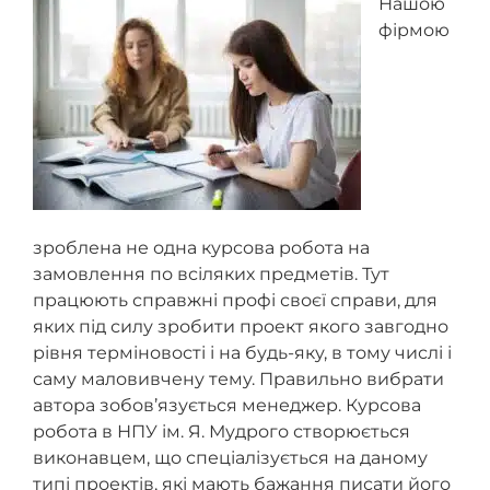
Нашою
до ДСТУ 8302:2015.
фірмою
зроблена не одна курсова робота на
замовлення по всіляких предметів. Тут
працюють справжні профі своєї справи, для
яких під силу зробити проект якого завгодно
рівня терміновості і на будь-яку, в тому числі і
саму маловивчену тему. Правильно вибрати
автора зобов’язується менеджер. Курсова
робота в НПУ ім. Я. Мудрого створюється
виконавцем, що спеціалізується на даному
типі проектів, які мають бажання писати його