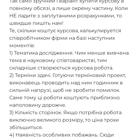
Так само зручний і варіант купити курсову в
повному обсязі, а лише окрему частину. Коли
НЕ ладите з заплутаними розрахунками, то
швидше пишіть нам!
Те, скільки коштує курсова, калькулируется
співробітником фірми на базі наступних
моментів:
1) Тематика дослідження. Чим менше вивчена
тема в науковому співтоваристві, тим
складніше створюється курсова робота.
2) Терміни здачі. Готуючи терміновий проект,
виконавець проводить над ним годинник в
сильній напрузі, щоб не зробити помилок.
Саме тому ці роботи коштують приблизно
наполовину дорожче.
3) Кількість сторінок. Якщо потрібна робота
виключно великого розміру, то ціна трохи
збільшиться.
4) Наявність особливих побажань. Сюди