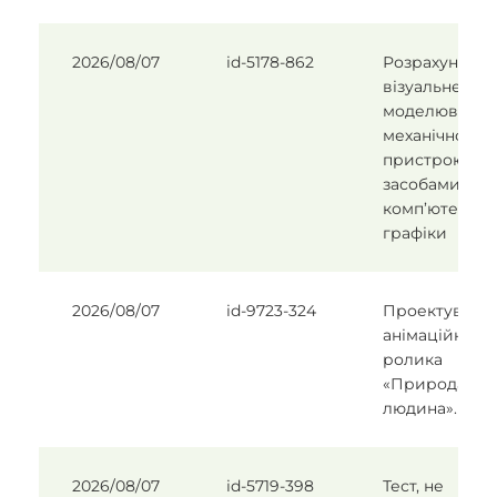
2026/08/07
id-5178-862
Розрахунок і
візуальне
моделювання
механічного
пристрою
засобами
комп’ютерної
графіки
2026/08/07
id-9723-324
Проектуванн
анімаційного
ролика
«Природа та
людина».
2026/08/07
id-5719-398
Тест, не