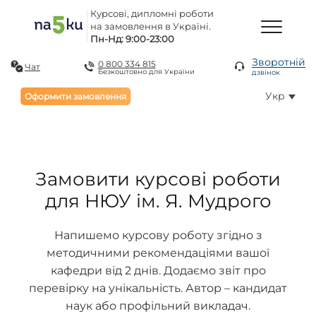
Курсові, дипломні роботи
на замовлення в Україні.
Пн-Нд: 9:00-23:00
Зворотній
0 800 334 815
Чат
Безкоштовно для України
дзвінок
Укр
Оформити замовлення
Замовити курсові роботи
для НЮУ ім. Я. Мудрого
Напишемо курсову роботу згідно з
методичними рекомендаціями вашої
кафедри від 2 днів. Додаємо звіт про
перевірку на унікальність. Автор – кандидат
наук або профільний викладач.