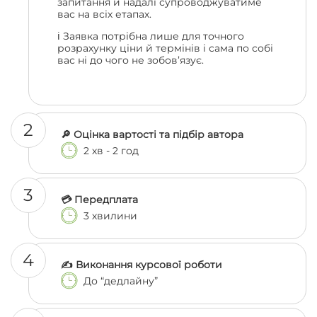
запитання й надалі супроводжуватиме
вас на всіх етапах.
ℹ️ Заявка потрібна лише для точного
розрахунку ціни й термінів і сама по собі
вас ні до чого не зобов’язує.
2
🔎 Оцінка вартості та підбір автора
2 хв - 2 год
3
💳 Передплата
3 хвилини
4
✍️ Виконання курсової роботи
До “дедлайну”