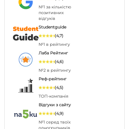
№1 за кількістю
позитивних
відгуків
Studentguide
(4,7)
№1 в рейтингу
Лаба Рейтинг
(4,6)
№2 в рейтингу
Реф-рейтинг
(4,5)
ТОП-компанія
Відгуки з сайту
(4,9)
№1 серед твоїх
одногрупників