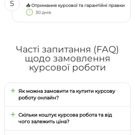
5
📥 Отримання курсової та гарантійні правки
30 днів
Часті запитання (FAQ)
щодо замовлення
курсової роботи
Як можна замовити та купити курсову
роботу онлайн?
Купити курсову роботу студенту в Києві або в
будь-якому іншому місті України найзручніше
Скільки коштує курсова робота та від
через спеціалізовану онлайн-платформу
чого залежить ціна?
na5ku.com.ua. Для цього необхідно заповнити
онлайн-заявку, чітко вказавши тему, обсяг, усі
Вартість курсової роботи становить від 990 грн, а