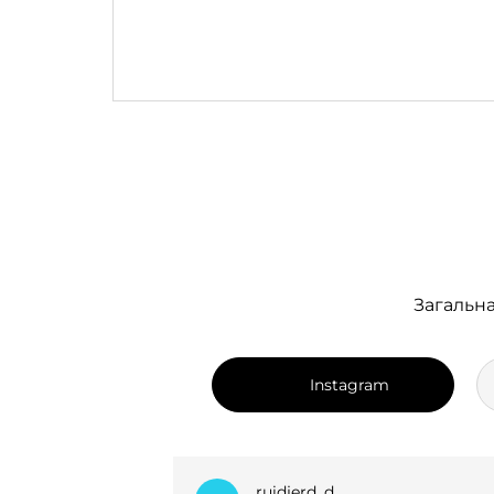
Загальна
Instagram
dian_k.i