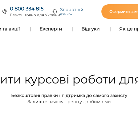
0 800 334 815
Зворотній
Оформити зам
дзвінок
Безкоштовно для України
та акції
Експерти
Відгуки
Як це 
ити курсові роботи дл
Безкоштовні правки і підтримка до самого захисту
Залиште заявку - решту зробимо ми