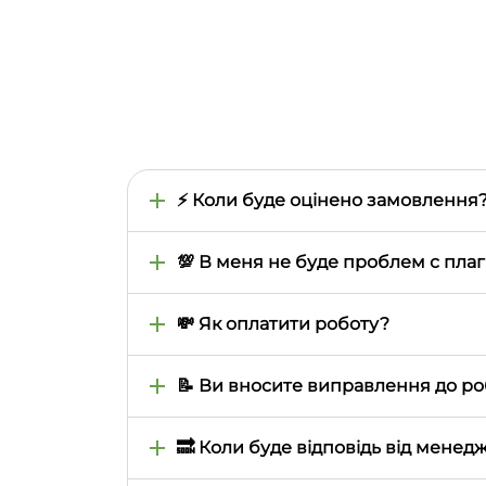
⚡ Коли буде оцінено замовлення
Час оцінки визначається тим, наскільки 
предмета, теми, термінів виконання. Зазв
💯 В меня не буде проблем с плаг
або навіть більше
При замовленні роботи ви самі визначаєте
унікальності, безкоштовно, до кожної роб
💸 Як оплатити роботу?
Всі роботи оплачуються через особистий к
вашу банківську картку випущено не в Ук
📝 Ви вносите виправлення до р
Усі замовлені у нас роботи мають гарант
не змінилося
🔜 Коли буде відповідь від менед