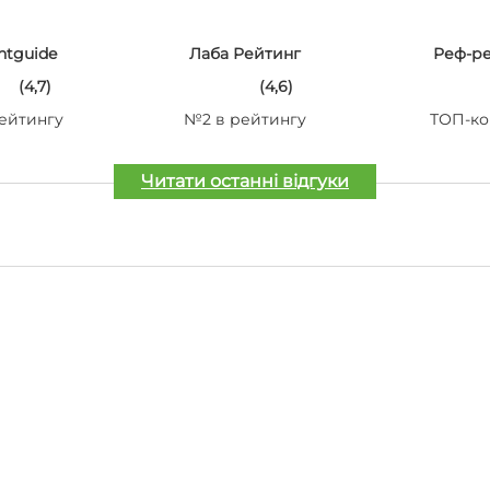
ntguide
Лаба Рейтинг
Реф-р
(4,7)
(4,6)
ейтингу
№2 в рейтингу
ТОП-ко
Читати останні відгуки