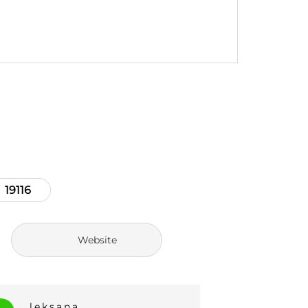
19116
Website
savitskij_v
_olya