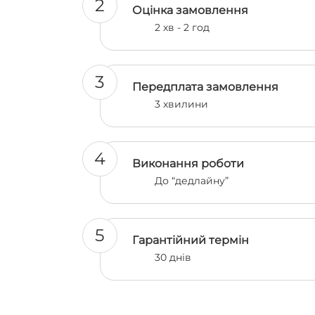
2
Оцінка замовлення
2 хв - 2 год
3
Передплата замовлення
3 хвилини
4
Виконання роботи
До “дедлайну”
5
Гарантійний термін
30 днів