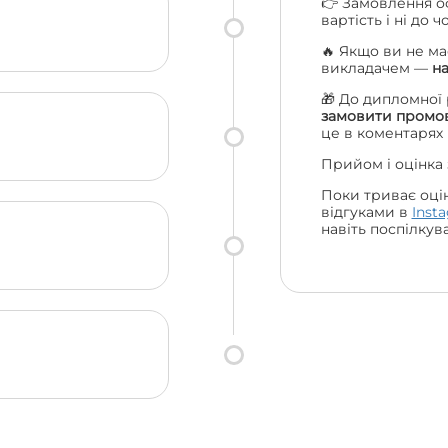
👉 Замовлення о
вартість і ні до 
🔥 Якщо ви не ма
викладачем —
н
🎁 До дипломної
замовити промов
це в коментарях
Прийом і оцінка
Поки триває оці
відгуками в
Inst
навіть поспілкув