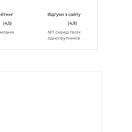
ейтинг
Відгуки з сайту
(4,5)
(4,9)
мпанія
№1 серед твоїх
одногрупників