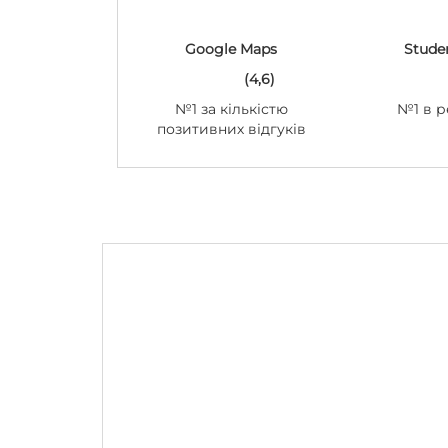
Google Maps
Stude
(4,6)
№1 за кількістю
№1 в р
позитивних відгуків