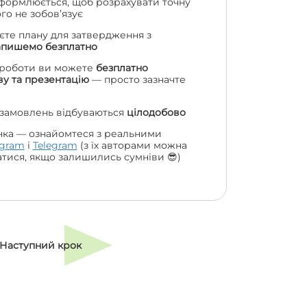
формлюється, щоб розрахувати точну
чого не зобов’язує
єте плану для затвердження з
апишемо безплатно
 роботи ви можете
безплатно
у та презентацію
— просто зазначте
 замовлень відбуваються
цілодобово
нка — ознайомтеся з реальними
agram
і
Telegram
(з їх авторами можна
атися, якщо залишились сумніви 😎)
Наступний крок