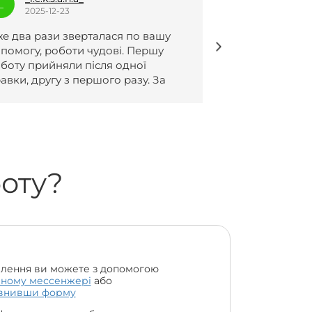
S
_
2025-12-23
2025-1
Роботи написанні чудово, все згідно
Безмежно р
домовленостей 😍🔥
ваший сервіс
дуже швидко
всіх вимог❤
боту?
лення ви можете з допомогою
чному мессенжері
або
внивши форму