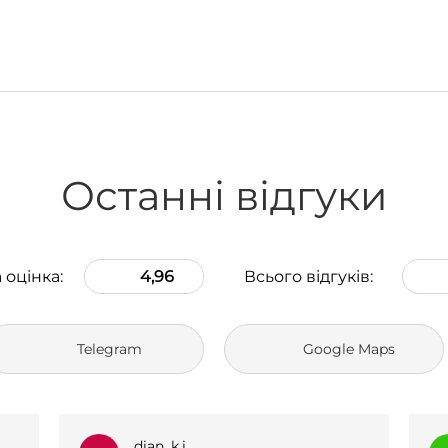
Останні відгуки
 оцінка:
4,96
Всього відгуків:
Telegram
Google Maps
_l.e.k.s.a.n.a_