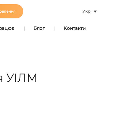
Укр
овлення
працює
Блог
Контакти
я УІЛМ