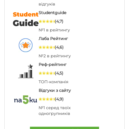
відгуків
Studentguide
(4,7)
№1 в рейтингу
Лаба Рейтинг
(4,6)
№2 в рейтингу
Реф-рейтинг
(4,5)
ТОП-компанія
Відгуки з сайту
(4,9)
№1 серед твоїх
одногрупників