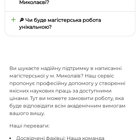
Миколаєві?
Так, ми безкоштовно підготуємо детальний план,
який можна буде узгодити з науковим
🔎 Чи буде магістерська робота
керівником у Миколаєві перед основним
унікальною?
написанням.
Так, кожна робота перевіряється на плагіат у
таких системах, як Unicheck чи StrikePlagiarism. Ви
отримаєте офіційний звіт для підтвердження
оригінальності.
Ви шукаєте надійну підтримку в написанні
магістерської у м. Миколаїв? Наш сервіс
пропонує професійну допомогу у створенні
якісних наукових праць за доступними
цінами. Тут ви можете замовити роботу, яка
буде відповідати всім академічним вимогам
вашого вишу.
Наші переваги:
Досвідчені фахівці: Наша команда