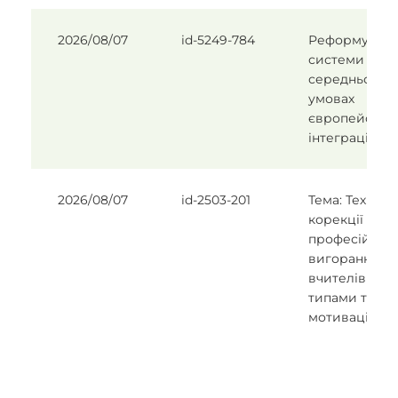
2026/08/07
id-5249-784
Реформуван
системи зага
середньої осв
умовах
європейської
інтеграції Ук
2026/08/07
id-2503-201
Тема: Техноло
корекції
професійног
вигорання у
вчителів із р
типами трудо
мотивації