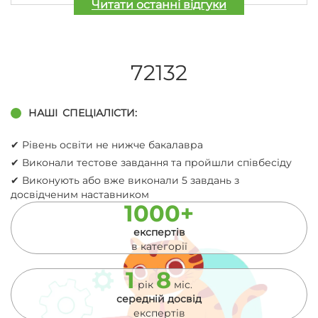
Читати останні відгуки
72132
НАШІ
СПЕЦІАЛІСТИ:
✔︎ Рівень освіти не нижче бакалавра
✔︎ Виконали тестове завдання та пройшли співбесіду
✔︎ Виконують або вже виконали 5 завдань з
досвідченим наставником
1000+
експертів
в категорії
1
8
рік
міс.
середній досвід
експертів