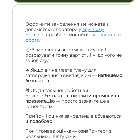
Оформити замовлення ви можете з
допомогою оператора у
зручному
мессенжері
або самостійно,
заповнивши
форму
👉 Замовлення оформлюється, щоб
розрахувати точну вартість і ні до чого не
зобов’язує
🔥 Якщо ви не маєте плану для
затвердження з викладачем —
напишемо
безплатно
🎁 До дипломної роботи ви
можете
безплатно замовити промову та
презентацію
— просто зазначте це в
коментарях
Прийом і оцінка замовлень відбуваються
цілодобово
Поки триває оцінка — ознайомтеся з
реальними відгуками