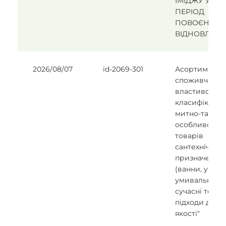
ІМІДЖУ УКРА
ПЕРІОД
ПОВОЄННОГ
ВІДНОВЛЕН
2026/08/07
id-2069-301
Асортимент,
споживчі
властивості,
класифікація 
митно-тариф
особливості
товарів
сантехнічног
призначення
(ванни, унітаз
умивальники)
сучасні тенде
підходи до о
якості"