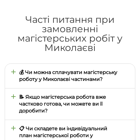
Часті питання при
замовленні
магістерських робіт у
Миколаєві
💰 Чи можна сплачувати магістерську
роботу у Миколаєві частинами?
Так, ми надаємо таку можливість. Робота
створюється по главах, і студент у Миколаєві
📝 Якщо магістерська робота вже
може оплачувати кожен розділ після
частково готова, чи можете ви її
ознайомлення з ним.
доробити?
Звичайно! Наші автори внесуть усі потрібні
виправлення, доповнять текст чи адаптують його,
📋 Чи складете ви індивідуальний
щоб робота у Миколаєві відповідала вимогам
план магістерської роботи у
викладачів.