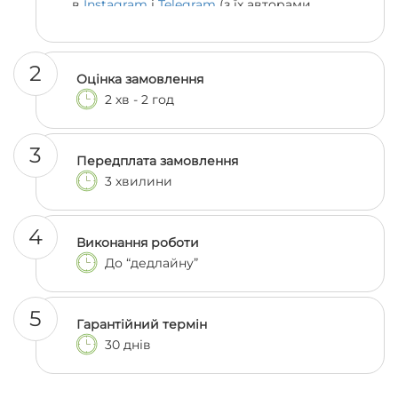
в
Instagram
і
Telegram
(з їх авторами
можна навіть поспілкуватися, якщо
залишились сумніви 😎)
2
Оцінка замовлення
2 хв - 2 год
3
Передплата замовлення
3 хвилини
4
Виконання роботи
До “дедлайну”
5
Гарантійний термін
30 днів