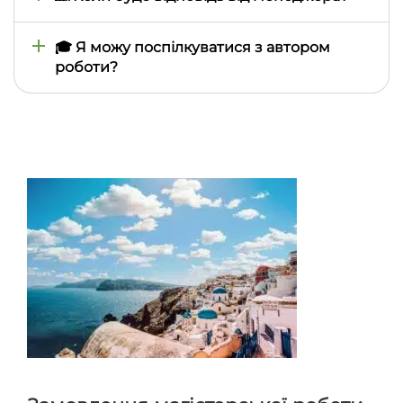
що початкові вимоги та початкове завдання не
змінилося
Менеджери відповідають на повідомлення в
порядку черги, впродовж дня. Якщо у вас
🎓 Я можу поспілкуватися з автором
термінове питання, напишіть, будь ласка,
роботи?
оператору в чаті, на цій сторінці, і він попросить
менеджера відповісти вам позачергово
Всі побажання та питання автору ви можете
передати через менеджера – завдяки цьому він
може проконтролювати виконання всіх
домовленостей та простежити, щоб автор не
пропустив ваше запитання