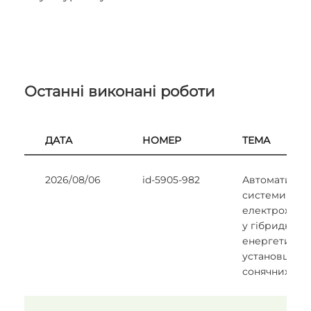
Останні виконані роботи
ДАТА
НОМЕР
ТЕМА
2026/08/06
id-5905-982
Автоматизац
системи кер
електрожив
у гібридній
енергетичні
установці на
сонячних па