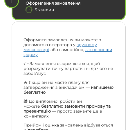
1
Оформлення замовлення
5 хвилин
Оформити замовлення ви можете з
допомогою оператора у
зручному
мессенжері
або самостійно,
заповнивши
форму
👉 Замовлення оформлюється, щоб
розрахувати точну вартість і ні до чого не
зобов’язує
🔥 Якщо ви не маєте плану для
затвердження з викладачем —
напишемо
безплатно
🎁 До дипломної роботи ви
можете
безплатно замовити промову та
презентацію
— просто зазначте це в
коментарях
Прийом і оцінка замовлень відбуваються