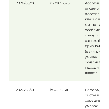
2026/08/06
id-3709-525
Асортимент,
споживчі
властивості,
класифікація
митно-тариф
особливості
товарів
сантехнічног
призначення
(ванни, унітаз
умивальники
сучасні тенде
підходи до о
якості"
2026/08/06
id-4256-616
Реформуван
системи зага
середньої ос
умовах