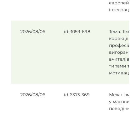
європейсько
інтеграції Ук
2026/08/06
id-3059-698
Тема: Техноло
корекції
професійног
вигорання у
вчителів із 
типами труд
мотивації
2026/08/06
id-6375-369
Механізми в
у масових ф
поведінки