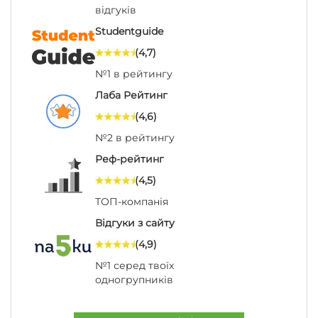
відгуків
Studentguide
(4,7)
№1 в рейтингу
Лаба Рейтинг
(4,6)
№2 в рейтингу
Реф-рейтинг
(4,5)
ТОП-компанія
Відгуки з сайту
(4,9)
№1 серед твоїх
одногрупників