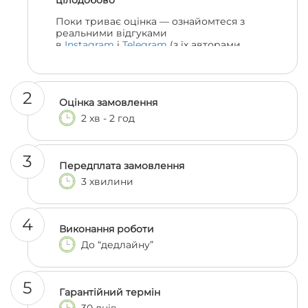
цілодобово
Поки триває оцінка — ознайомтеся з
реальними відгуками
в
Instagram
і
Telegram
(з їх авторами
можна навіть поспілкуватися, якщо
залишились сумніви 😎)
2
Оцінка замовлення
2 хв - 2 год
3
Передплата замовлення
3 хвилини
4
Виконання роботи
До “дедлайну”
5
Гарантійний термін
30 днів