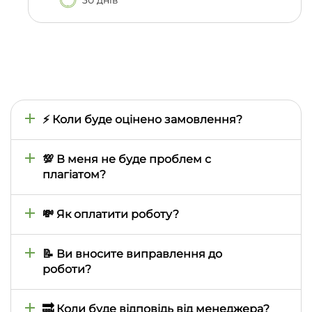
⚡ Коли буде оцінено замовлення?
Час оцінки визначається тим, наскільки швидко
ми знайдемо відповідного автора, тому він може
💯 В меня не буде проблем с
відрізнятися залежно від складності предмета,
плагіатом?
теми, термінів виконання. Зазвичай це займає від
кількох хвилин до двох годин, але в особливих
При замовленні роботи ви самі визначаєте
випадках може затягтися на день або навіть
необхідний відсоток унікальності і автор виконує
💸 Як оплатити роботу?
більше
її виходячи з ваших запитів. Для підтвердження
унікальності, безкоштовно, до кожної роботи
Всі роботи оплачуються через особистий кабінет
додається звіт антиплагіату (використовуємо
на сайті. Наразі доступна оплата картками Visa та
📝 Ви вносите виправлення до
сервіс eTXT)
Mastercard, GooglePay та ApplePay. Якщо вашу
роботи?
банківську картку випущено не в Україні -
повідомте про це менеджеру в особистому
Усі замовлені у нас роботи мають гарантійний
кабінеті і він вам допоможе з оплатою
термін безкоштовних правок — 30 днів, за умови,
🔜 Коли буде відповідь від менеджера?