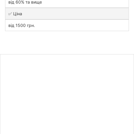
від 60% та вище
✅ Ціна
від 1500 грн.
Дізнайтесь
вартість
практичної
частини