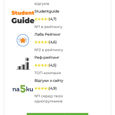
відгуків
Studentguide
(4,7)
№1 в рейтингу
Лаба Рейтинг
(4,6)
№2 в рейтингу
Реф-рейтинг
(4,5)
ТОП-компанія
Відгуки з сайту
(4,9)
№1 серед твоїх
одногрупників