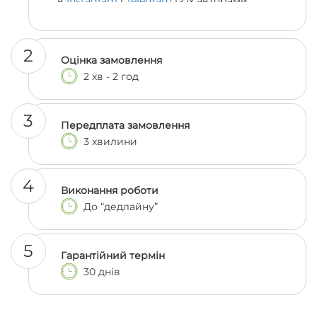
в
Instagram
і
Telegram
(з їх авторами
можна навіть поспілкуватися, якщо
залишились сумніви 😎)
2
Оцінка замовлення
2 хв - 2 год
3
Передплата замовлення
3 хвилини
4
Виконання роботи
До “дедлайну”
5
Гарантійний термін
30 днів