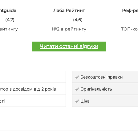
ntguide
Лаба Рейтинг
Реф-р
(4,7)
(4,6)
ейтингу
№2 в рейтингу
ТОП-ко
Читати останні відгуки
✅ Безкоштовні правки
тор з досвідом від 2 років
✅ Оригінальність
сті
✅ Ціна