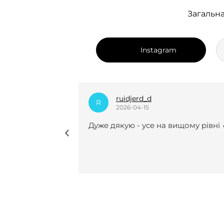
Загальна
Instagram
dian_k.i
D
2025-12-24
вищому рівні 🔥
Нещодавно вперше замовляла у 
курсову роботу і взагалі не
пошкодувала😍😍 Виконали все
чітко, врахували усі рекомендації 
мої побажання, завжди були на
звʼязку(це для мене було
найголовніше). Саме з вами я
знайшла той самий спокій під ча
періоду написання курсової . І до
речі, здала і захистила її на 91/100