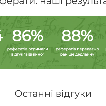
ферати: наші результ
4
86%
88%
рефератів отримали
рефератів передаємо
відгук "відмінно"
раніше дедлайну
Останні відгуки