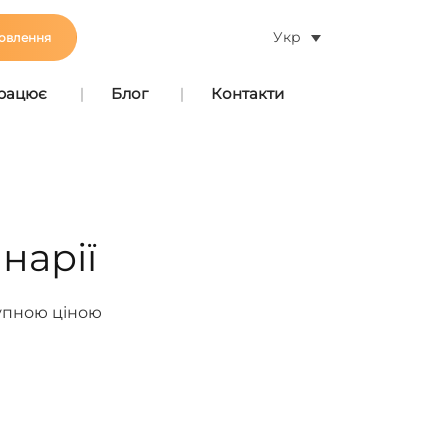
Укр
овлення
працює
Блог
Контакти
нарії
тупною ціною