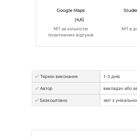
Google Maps
Stude
(4,6)
№1 за кількістю
№1 в р
позитивних відгуків
✅ Термін виконання
1-3 днів
✅ Автор
викладач або ав
✅ Безкоштовно
звіт з унікально