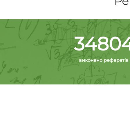
Ре
3480
виконано рефератів