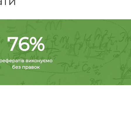
ати
76%
рефератів виконуємо
без правок