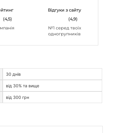
ейтинг
Відгуки з сайту
(4,5)
(4,9)
мпанія
№1 серед твоїх
одногрупників
30 днів
від 30% та вище
від 300 грн