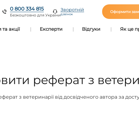
0 800 334 815
Зворотній
Оформити зам
дзвінок
Безкоштовно для України
та акції
Експерти
Відгуки
Як це 
вити реферат з ветери
ферат з ветеринарії від досвідченого автора за дос