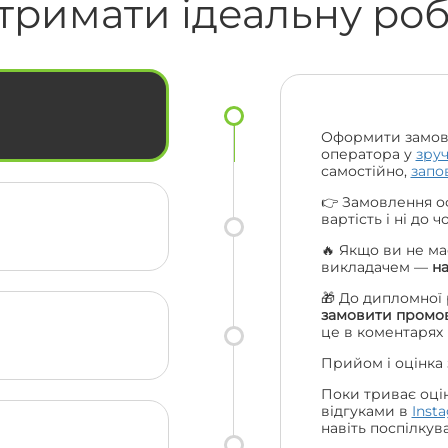
тримати ідеальну ро
величезна подяка. Ціни порівняно з
іншими взагалі топ. Рекомендую вас
ас
усім своїм друзям та одногрупникам
і сама буду звертатися ще. Велике
ки
дякую усій вашій команді 😍🔥
Оформити замов
оператора у
зру
самостійно,
запо
👉 Замовлення о
вартість і ні до 
🔥 Якщо ви не ма
викладачем —
н
🎁 До дипломної
замовити промов
це в коментарях
Прийом і оцінка
Поки триває оці
відгуками в
Inst
навіть поспілкув