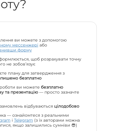
боту?
лення ви можете з допомогою
чному мессенжері
або
внивши форму
формлюється, щоб розрахувати точну
чого не зобов’язує
єте плану для затвердження з
апишемо безплатно
 роботи ви можете
безплатно
у та презентацію
— просто зазначте
 замовлень відбуваються
цілодобово
нка — ознайомтеся з реальними
agram
і
Telegram
(з їх авторами можна
атися, якщо залишились сумніви 😎)