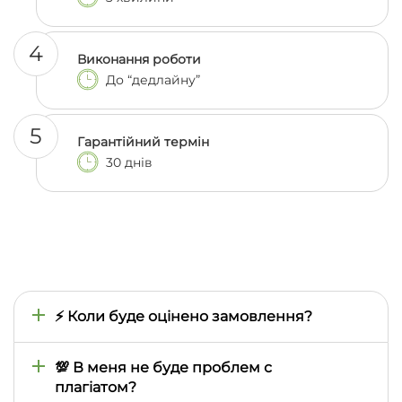
4
Виконання роботи
До “дедлайну”
5
Гарантійний термін
30 днів
⚡ Коли буде оцінено замовлення?
Час оцінки визначається тим, наскільки швидко
ми знайдемо відповідного автора, тому він може
💯 В меня не буде проблем с
відрізнятися залежно від складності предмета,
плагіатом?
теми, термінів виконання. Зазвичай це займає від