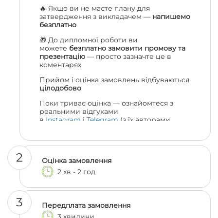
🔥 Якщо ви не маєте плану для
затвердження з викладачем —
напишемо
безплатно
🎁 До дипломної роботи ви
можете
безплатно замовити промову та
презентацію
— просто зазначте це в
коментарях
Прийом і оцінка замовлень відбуваються
цілодобово
Поки триває оцінка — ознайомтеся з
реальними відгуками
в
Instagram
і
Telegram
(з їх авторами
можна навіть поспілкуватися, якщо
залишились сумніви 😎)
2
Оцінка замовлення
2 хв - 2 год
3
Передплата замовлення
3 хвилини