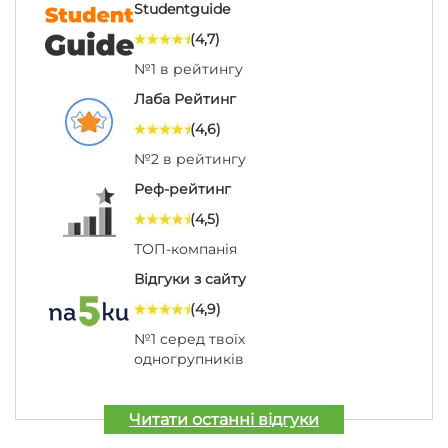
Studentguide
(4,7)
№1 в рейтингу
Лаба Рейтинг
(4,6)
№2 в рейтингу
Реф-рейтинг
(4,5)
ТОП-компанія
Відгуки з сайту
(4,9)
№1 серед твоїх
одногрупників
Читати останні відгуки