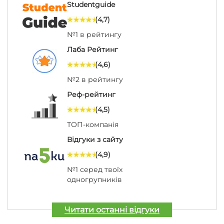
Studentguide
(4,7)
№1 в рейтингу
Лаба Рейтинг
(4,6)
№2 в рейтингу
Реф-рейтинг
(4,5)
ТОП-компанія
Відгуки з сайту
(4,9)
№1 серед твоїх
одногрупників
Читати останні відгуки