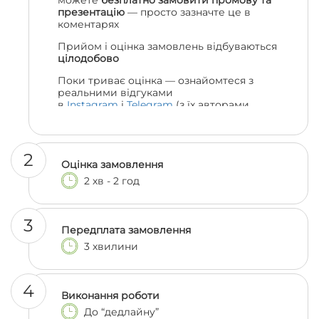
можете
безплатно замовити промову та
презентацію
— просто зазначте це в
коментарях
Прийом і оцінка замовлень відбуваються
цілодобово
Поки триває оцінка — ознайомтеся з
реальними відгуками
в
Instagram
і
Telegram
(з їх авторами
можна навіть поспілкуватися, якщо
залишились сумніви 😎)
2
Оцінка замовлення
2 хв - 2 год
3
Передплата замовлення
3 хвилини
4
Виконання роботи
До “дедлайну”