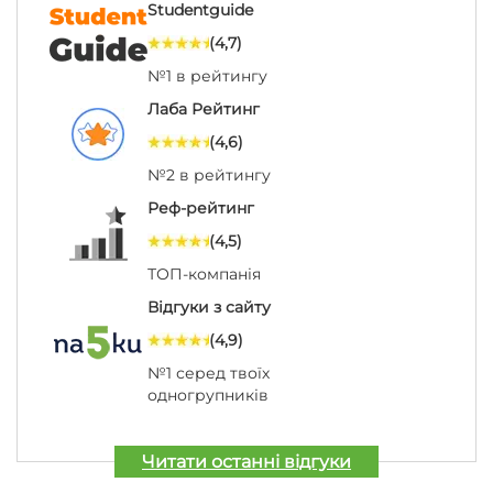
Studentguide
(4,7)
№1 в рейтингу
Лаба Рейтинг
(4,6)
№2 в рейтингу
Реф-рейтинг
(4,5)
ТОП-компанія
Відгуки з сайту
(4,9)
№1 серед твоїх
одногрупників
Читати останні відгуки