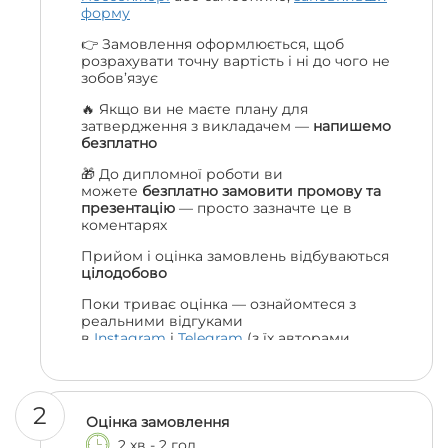
форму
👉 Замовлення оформлюється, щоб
розрахувати точну вартість і ні до чого не
зобов’язує
🔥 Якщо ви не маєте плану для
затвердження з викладачем —
напишемо
безплатно
🎁 До дипломної роботи ви
можете
безплатно замовити промову та
презентацію
— просто зазначте це в
коментарях
Прийом і оцінка замовлень відбуваються
цілодобово
Поки триває оцінка — ознайомтеся з
реальними відгуками
в
Instagram
і
Telegram
(з їх авторами
можна навіть поспілкуватися, якщо
залишились сумніви 😎)
2
Оцінка замовлення
2 хв - 2 год