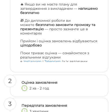
🔥 Якщо ви не маєте плану для
затвердження з викладачем —
напишемо
безплатно
🎁 До дипломної роботи ви
можете
безплатно замовити промову та
презентацію
— просто зазначте це в
коментарях
Прийом і оцінка замовлень відбуваються
цілодобово
Поки триває оцінка — ознайомтеся з
реальними відгуками
в
Instagram
і
Telegram
(з їх авторами
можна навіть поспілкуватися, якщо
залишились сумніви 😎)
2
Оцінка замовлення
2 хв - 2 год
3
Передплата замовлення
3 хвилини