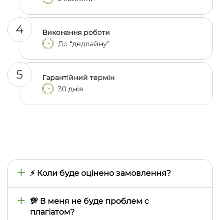
4
Виконання роботи
До “дедлайну”
5
Гарантійний термін
30 днів
⚡ Коли буде оцінено замовлення?
Час оцінки визначається тим, наскільки швидко
ми знайдемо відповідного автора, тому він може
💯 В меня не буде проблем с
відрізнятися залежно від складності предмета,
плагіатом?
теми, термінів виконання. Зазвичай це займає від