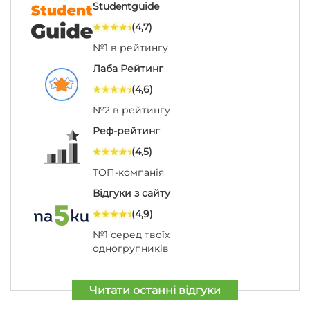
Studentguide
(4,7)
№1 в рейтингу
Лаба Рейтинг
(4,6)
№2 в рейтингу
Реф-рейтинг
(4,5)
ТОП-компанія
Відгуки з сайту
(4,9)
№1 серед твоїх
одногрупників
Читати останні відгуки