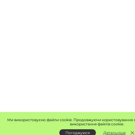
Ми використовуємо файли cookie. Продовжуючи користовування с
використання файлів cookie.
Погоджуюся
Детальніше