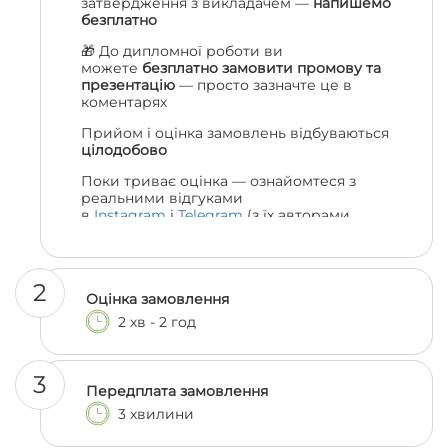
затвердження з викладачем —
напишемо
безплатно
🎁 До дипломної роботи ви
можете
безплатно замовити промову та
презентацію
— просто зазначте це в
коментарях
Прийом і оцінка замовлень відбуваються
цілодобово
Поки триває оцінка — ознайомтеся з
реальними відгуками
в
Instagram
і
Telegram
(з їх авторами
можна навіть поспілкуватися, якщо
залишились сумніви 😎)
2
Оцінка замовлення
2 хв - 2 год
3
Передплата замовлення
3 хвилини