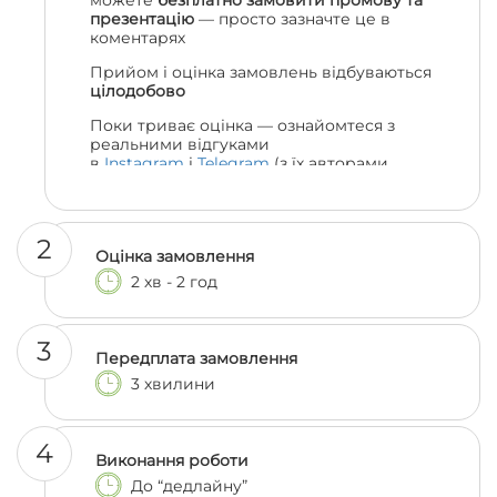
можете
безплатно замовити промову та
презентацію
— просто зазначте це в
коментарях
Прийом і оцінка замовлень відбуваються
цілодобово
Поки триває оцінка — ознайомтеся з
реальними відгуками
в
Instagram
і
Telegram
(з їх авторами
можна навіть поспілкуватися, якщо
залишились сумніви 😎)
2
Оцінка замовлення
2 хв - 2 год
3
Передплата замовлення
3 хвилини
4
Виконання роботи
До “дедлайну”