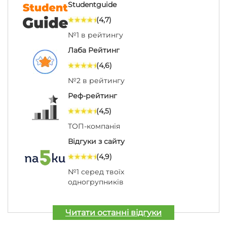
Studentguide
(4,7)
№1 в рейтингу
Лаба Рейтинг
(4,6)
№2 в рейтингу
Реф-рейтинг
(4,5)
ТОП-компанія
Відгуки з сайту
(4,9)
№1 серед твоїх
одногрупників
Читати останні відгуки