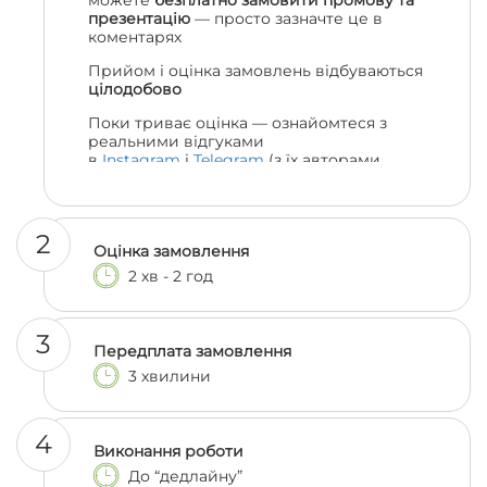
можете
безплатно замовити промову та
презентацію
— просто зазначте це в
коментарях
Прийом і оцінка замовлень відбуваються
цілодобово
Поки триває оцінка — ознайомтеся з
реальними відгуками
в
Instagram
і
Telegram
(з їх авторами
можна навіть поспілкуватися, якщо
залишились сумніви 😎)
2
Оцінка замовлення
2 хв - 2 год
3
Передплата замовлення
3 хвилини
4
Виконання роботи
До “дедлайну”