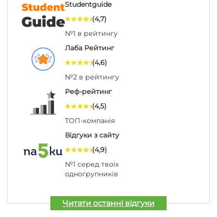
Studentguide
(4,7)
№1 в рейтингу
Лаба Рейтинг
(4,6)
№2 в рейтингу
Реф-рейтинг
(4,5)
ТОП-компанія
Відгуки з сайту
(4,9)
№1 серед твоїх
одногрупників
Читати останні відгуки