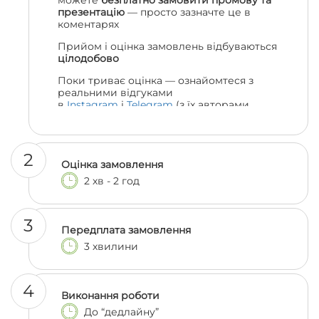
можете
безплатно замовити промову та
презентацію
— просто зазначте це в
коментарях
Прийом і оцінка замовлень відбуваються
цілодобово
Поки триває оцінка — ознайомтеся з
реальними відгуками
в
Instagram
і
Telegram
(з їх авторами
можна навіть поспілкуватися, якщо
залишились сумніви 😎)
2
Оцінка замовлення
2 хв - 2 год
3
Передплата замовлення
3 хвилини
4
Виконання роботи
До “дедлайну”