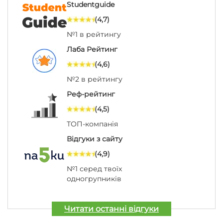
Studentguide
(4,7)
№1 в рейтингу
Лаба Рейтинг
(4,6)
№2 в рейтингу
Реф-рейтинг
(4,5)
ТОП-компанія
Відгуки з сайту
(4,9)
№1 серед твоїх
одногрупників
Читати останні відгуки