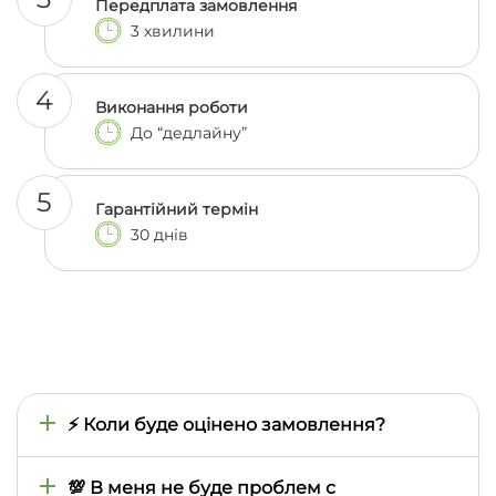
Передплата замовлення
3 хвилини
4
Виконання роботи
До “дедлайну”
5
Гарантійний термін
30 днів
⚡ Коли буде оцінено замовлення?
Час оцінки визначається тим, наскільки швидко
ми знайдемо відповідного автора, тому він може
💯 В меня не буде проблем с