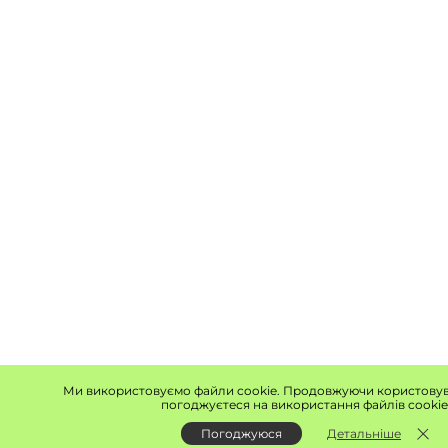
Ми використовуємо файли cookie. Продовжуючи користовув
погоджуєтеся на використання файлів cookie
Погоджуюся
Детальніше