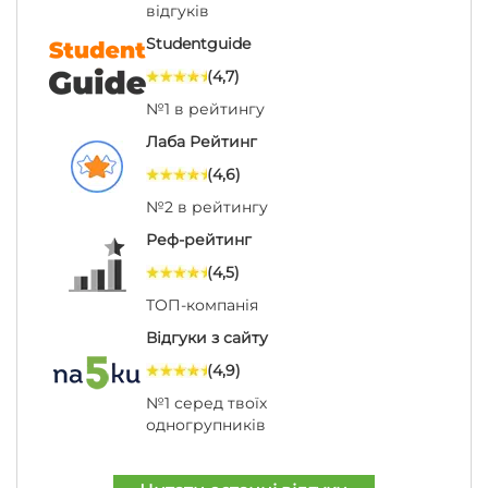
відгуків
Studentguide
(4,7)
№1 в рейтингу
Лаба Рейтинг
(4,6)
№2 в рейтингу
Реф-рейтинг
(4,5)
ТОП-компанія
Відгуки з сайту
(4,9)
№1 серед твоїх
одногрупників