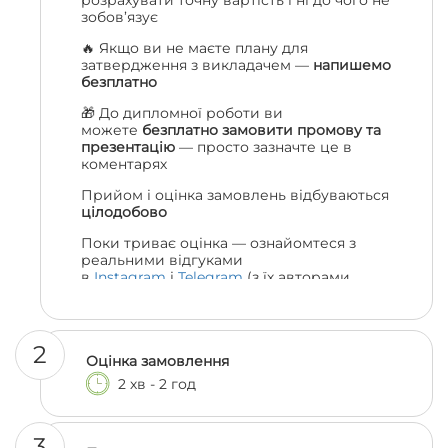
розрахувати точну вартість і ні до чого не
зобов’язує
🔥 Якщо ви не маєте плану для
затвердження з викладачем —
напишемо
безплатно
🎁 До дипломної роботи ви
можете
безплатно замовити промову та
презентацію
— просто зазначте це в
коментарях
Прийом і оцінка замовлень відбуваються
цілодобово
Поки триває оцінка — ознайомтеся з
реальними відгуками
в
Instagram
і
Telegram
(з їх авторами
можна навіть поспілкуватися, якщо
залишились сумніви 😎)
2
Оцінка замовлення
2 хв - 2 год
3