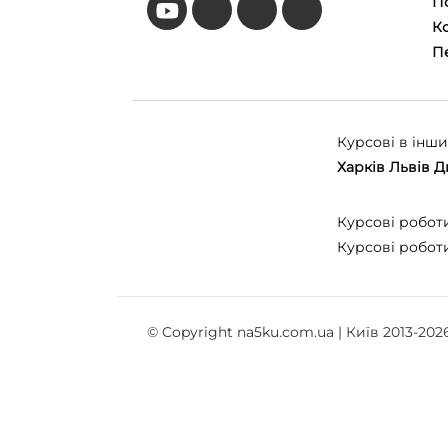
П
Ко
П
Курсові в інших
Харків
Львів
Д
Курсові робот
Курсові робот
© Copyright na5ku.com.ua | Київ 2013-202