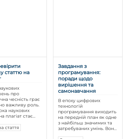
регулюється системою
ипадкових фактів.
вимог і стандартів, які
 жаль, із
можуть відрізнятися
тами трапляється
залежно від країни,
, ніж хотілося б
наукової школи та
. Гіпотеза – це
конкретного журналу.
ння, […]
Відмінності стосуються
не тільки рівня новизни
дослідження, а й […]
евірити
Завдання з
у статтю на
програмування:
т
поради щодо
вирішення та
 наукових
самонавчання
жень про
чна чесність грає
В епоху цифрових
но важливу роль.
технологій
рка наукових
програмування виходить
на плагіат стає
на передній план як одне
ємною частиною
з найбільш значимих та
 їхньої
а стаття
затребуваних умінь. Воно
вки та публікації.
не тільки є ключем до
сть цієї