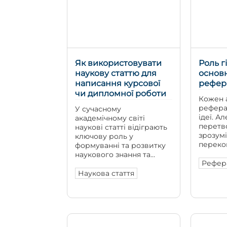
концентрацію та
викори
витримувати […]
просто 
інструм
допомаг
Як використовувати
Роль г
наукову статтю для
основ
написання курсової
рефер
чи дипломної роботи
Кожен 
рефера
У сучасному
ідеї. А
академічному світі
перетв
наукові статті відіграють
зрозумі
ключову роль у
переко
формуванні та розвитку
дослідж
наукового знання та
заздале
Рефер
розуміння. Ці статті не
сформу
тільки є джерелом
Наукова стаття
та осно
актуальної інформації з
Саме в
різних дисциплін, але й є
напрям
фундаментом для
допома
проведення подальших
аргумен
досліджень. Для
тексту