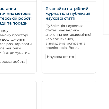
истання
Як знайти потрібний
тичних методів
журнал для публікації
стерській роботі:
наукової статті
ди та поради
Публікація наукових
статей має велике
сному
значення для академічної
ічному просторі
кар’єри вчених,
е дослідження
викладачів, аспірантів і
гає розширювати
дослідників. Вона
 перевіряти
допомагає поширювати
и й отримувати
результати досліджень,
Наукова стаття
овані висновки.
підтверджувати наукову
рська робота в
ерська робота
активність, брати участь
роцесі посідає
у конкурсах, отримувати
е місце, оскільки
гранти та зміцнювати
 від студента не
професійну репутацію.
ання теми, а й
Однак перед публікацією
аналізувати дані,
автору потрібно обрати
ювати факти й
відповідний журнал. Від
 самостійні
цього вибору залежить,
и. Статистичні
хто побачить статтю,
в магістерській
наскільки швидко її буде