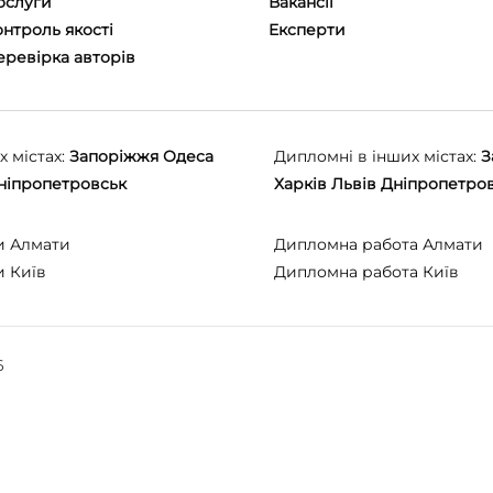
ослуги
Вакансії
нтроль якості
Eксперти
еревірка авторів
 містах:
Запоріжжя
Одеса
Дипломні в інших містах:
З
ніпропетровськ
Харків
Львів
Дніпропетро
и Алмати
Дипломна работа Алмати
и Київ
Дипломна работа Київ
6