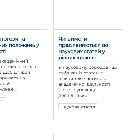
опубліковано, чи буде
стовуються не
вона […]
як технічний
ент. Вони
ають […]
іпотези та
Які вимоги
них положень у
пред’являються до
аті
наукових статей у
різних країнах
академічний
т починається з
У науковому середовищі
ле щоб ця ідея
публікація статей є
орилася на
важливою частиною
ле й
академічної діяльності.
нливе
Через публікації
ення, потрібно
дослідники
гідь
ат
представляють
лювати гіпотезу
результати своєї роботи,
Наукова стаття
вні положення.
фіксують наукові
они задають
пріоритети й беруть
 роботи,
участь у розвитку своєї
гають вибудувати
дисципліни. Водночас
тацію і не дають
процес публікації
 перетворитися на