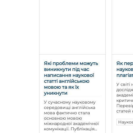
студентів, які стикаються
набір в
із завданням написання
Таке, на
курсових та дипломних
рефера
робіт, наукові статті
частіше
можуть стати
людству
неоціненним ресурсом,
припуще
що дозволяє […]
Які проблеми можуть
Як пер
виникнути під час
науков
написання наукової
плагіа
статті англійською
У світі
мовою та як їх
дослід
уникнути
академі
критич
У сучасному науковому
Переві
середовищі англійська
статей 
мова фактично стала
невід’
основною мовою
процесу
Науков
міжнародної академічної
підгото
комунікації. Публікація
Важливі