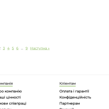
2
3
4
5
6
…
9
Наступна »
омпанія
Кліентам
ро компанію
Оплата і гарантії
ші цінності
Конфіденційність
мови співпраці
Партнерам