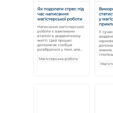
Як подолати стрес під
Викор
час написання
статис
магістерської роботи
у магі
прикла
Написання магістерської
роботи є важливим
У суча
етапом в академічному
академ
житті. Цей процес
науков
допомагає глибше
допома
розібратися у темі, але
знання,
водночас нерідко стає
гіпотез
серйозним джерелом
Магістерська робота
обґрунт
стресу. Обсяг завдань
Магісте
Магіст
великий, терміни
цьому п
жорсткі, а очікування
особлив
наукових керівників
вимагає
лише посилюють тиск.
лише зн
Магістерська робота
уміння 
вимагає не тільки знань
порівн
та акуратної
робити
дослідницької роботи, а
висновк
й уміння організовувати
методи 
свій час, зберігати
роботі