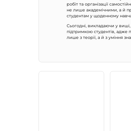
робіт та організації самостій
не лише академічними, а й 
студентам у щоденному навча
Сьогодні, викладаючи у виші
підтримкою студентів, адже п
лише з теорії, а й з уміння з