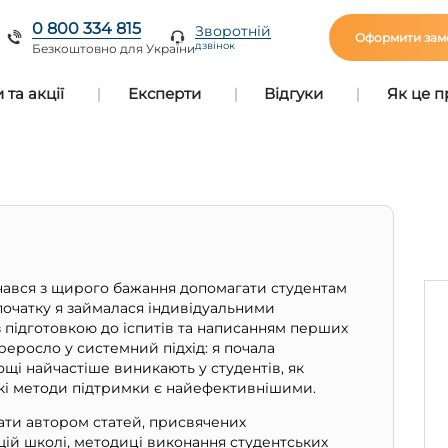
0 800 334 815
Зворотній
Оформити зам
дзвінок
Безкоштовно для України
та акції
Експерти
Відгуки
Як це 
чався з щирого бажання допомагати студентам
початку я займалася індивідуальними
з підготовкою до іспитів та написанням перших
реросло у системний підхід: я почала
ощі найчастіше виникають у студентів, як
 які методи підтримки є найефективнішими.
ати автором статей, присвячених
ій школі, методиці виконання студентських