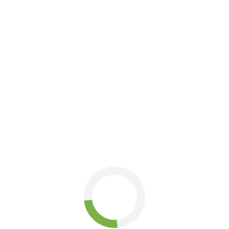
артість
оботи