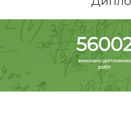
Диплом
5600
виконано дипломних
робіт