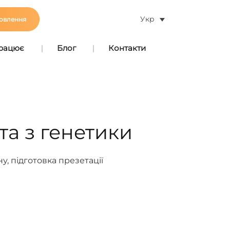
Укр
овлення
працює
Блог
Контакти
та з генетики
, підготовка презетації