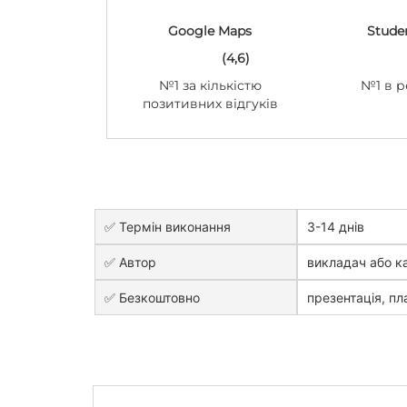
Google Maps
Stude
(4,6)
№1 за кількістю
№1 в р
позитивних відгуків
✅ Термін виконання
3-14 днів
✅ Автор
викладач або к
✅ Безкоштовно
презентація, пла