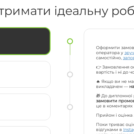
🔥
смс та навіть подзвонили за що їм
тримати ідеальну ро
величезна подяка. Ціни порівняно з
іншими взагалі топ. Рекомендую вас
ас
усім своїм друзям та одногрупникам
і сама буду звертатися ще. Велике
ки
дякую усій вашій команді 😍🔥
Оформити замов
оператора у
зру
самостійно,
запо
👉 Замовлення о
вартість і ні до 
🔥 Якщо ви не ма
викладачем —
н
🎁 До дипломної
замовити промов
це в коментарях
Прийом і оцінка
Поки триває оці
відгуками в
Inst