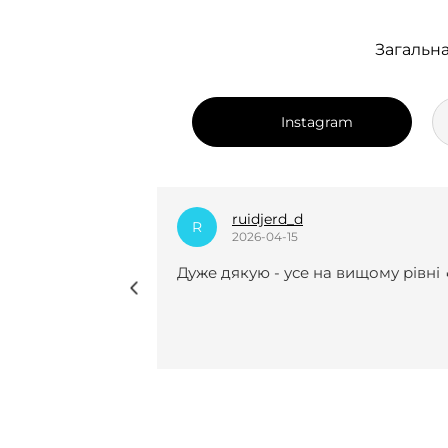
Загальна
Instagram
dian_k.i
D
2025-12-24
вищому рівні 🔥
Нещодавно вперше замовляла у 
курсову роботу і взагалі не
пошкодувала😍😍 Виконали все
чітко, врахували усі рекомендації 
мої побажання, завжди були на
звʼязку(це для мене було
найголовніше). Саме з вами я
знайшла той самий спокій під час
періоду написання курсової . І до