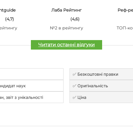
ntguide
Лаба Рейтинг
Реф-р
(4,7)
(4,6)
ейтингу
№2 в рейтингу
ТОП-ко
Читати останні відгуки
✅ Безкоштовні правки
андидат наук
✅ Оригінальність
н, звіт з унікальності
✅ Ціна