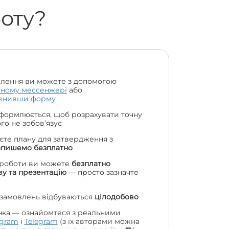
боту?
лення ви можете з допомогою
чному мессенжері
або
внивши форму
формлюється, щоб розрахувати точну
чого не зобов’язує
єте плану для затвердження з
апишемо безплатно
 роботи ви можете
безплатно
у та презентацію
— просто зазначте
 замовлень відбуваються
цілодобово
нка — ознайомтеся з реальними
agram
і
Telegram
(з їх авторами можна