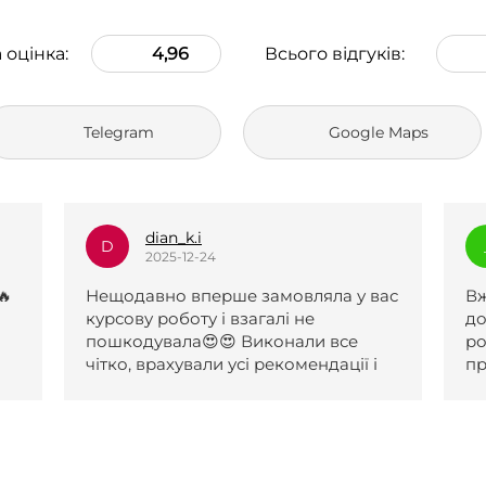
 оцінка:
4,96
Всього відгуків:
Telegram
Google Maps
_l.e.k.s.a.n.a_
_
2025-12-23
вас
Вже два рази зверталася по вашу
Р
допомогу, роботи чудові. Першу
д
роботу прийняли після одної
і
правки, другу з першого разу. За
обидві роботи отримала 5 і обидві
були виконані навіть раніше
поставленого терміну. Менеджери
коли я не відповідала на сайті,
надіслали повідомлення на пошту,