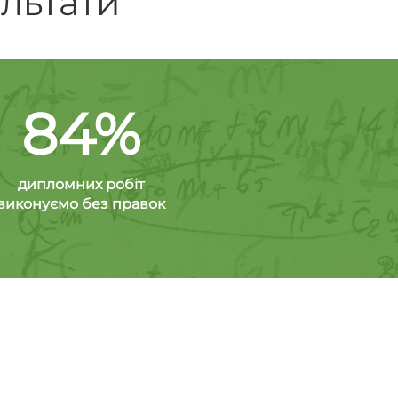
ультати
84%
дипломних робіт
виконуємо без правок