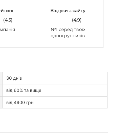
ейтинг
Відгуки з сайту
(4,5)
(4,9)
мпанія
№1 серед твоїх
одногрупників
30 днів
від 60% та вище
від 4900 грн