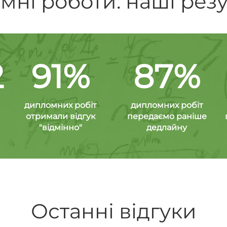
ні роботи: наші рез
2
91%
87%
дипломних робіт
дипломних робіт
отримали відгук
передаємо раніше
"відмінно"
дедлайну
Останні відгуки