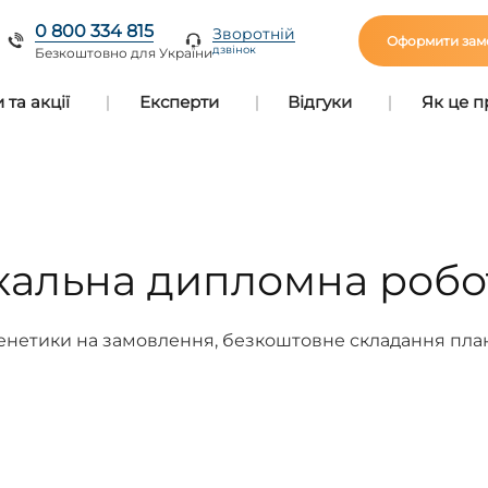
0 800 334 815
Зворотній
Оформити зам
дзвінок
Безкоштовно для України
та акції
Експерти
Відгуки
Як це 
ікальна дипломна робо
нетики на замовлення, безкоштовне складання плану