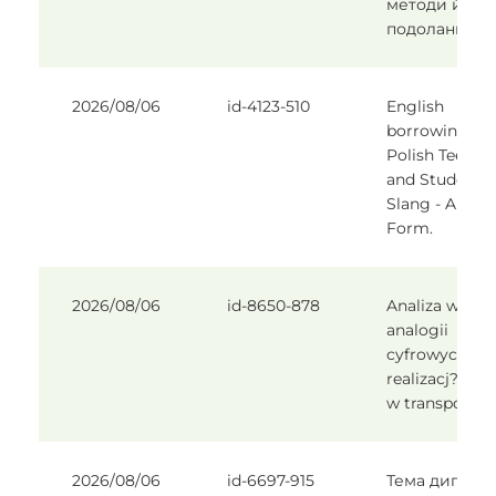
методи його
подолання»
2026/08/06
id-4123-510
English
borrowings in
Polish Teenag
and Student
Slang - A Stud
Form.
2026/08/06
id-8650-878
Analiza wp?y
analogii
cyfrowych na
realizacj? pro
w transporto
2026/08/06
id-6697-915
Тема диплом