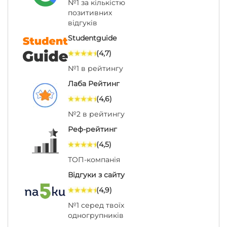
№1 за кількістю
позитивних
відгуків
Studentguide
(4,7)
№1 в рейтингу
Лаба Рейтинг
(4,6)
№2 в рейтингу
Реф-рейтинг
(4,5)
ТОП-компанія
Відгуки з сайту
(4,9)
№1 серед твоїх
одногрупників