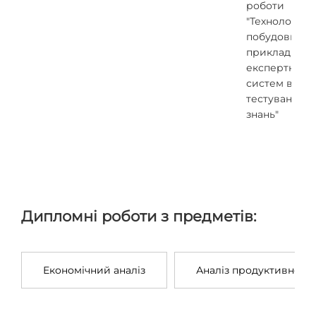
роботи
"Технологія
побудови
прикладних
експертних
систем в обл
тестування
знань"
Дипломні роботи з предметів:
Економічний аналіз
Аналіз продуктивності