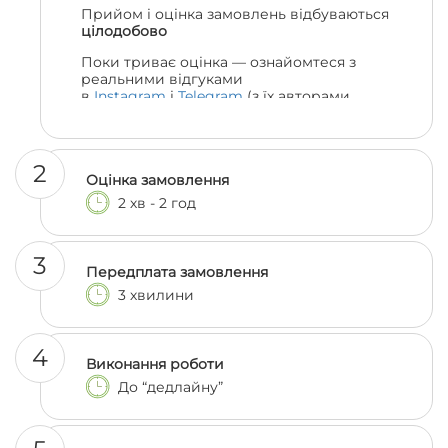
Прийом і оцінка замовлень відбуваються
цілодобово
Поки триває оцінка — ознайомтеся з
реальними відгуками
в
Instagram
і
Telegram
(з їх авторами
можна навіть поспілкуватися, якщо
залишились сумніви 😎)
2
Оцінка замовлення
2 хв - 2 год
3
Передплата замовлення
3 хвилини
4
Виконання роботи
До “дедлайну”