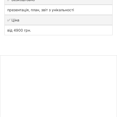
презентація, план, звіт з унікальності
✅ Ціна
від 4900 грн.
Дізнайтесь
вартість
дипломної
роботи