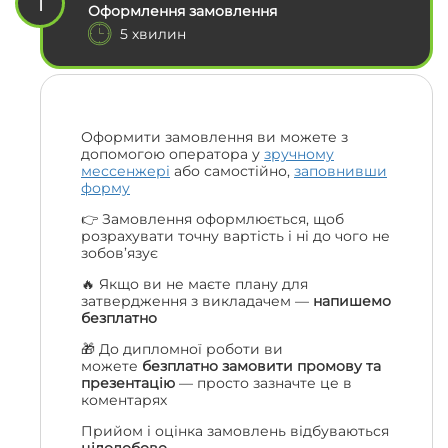
1
Оформлення замовлення
5 хвилин
Оформити замовлення ви можете з
допомогою оператора у
зручному
мессенжері
або самостійно,
заповнивши
форму
👉 Замовлення оформлюється, щоб
розрахувати точну вартість і ні до чого не
зобов’язує
🔥 Якщо ви не маєте плану для
затвердження з викладачем —
напишемо
безплатно
🎁 До дипломної роботи ви
можете
безплатно замовити промову та
презентацію
— просто зазначте це в
коментарях
Прийом і оцінка замовлень відбуваються