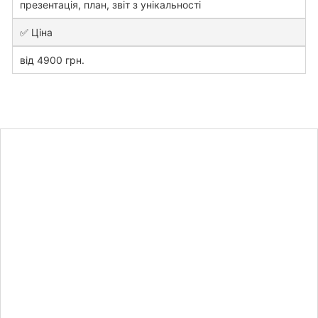
презентація, план, звіт з унікальності
✅ Ціна
від 4900 грн.
Дізнайтесь
вартість
дипломної
роботи