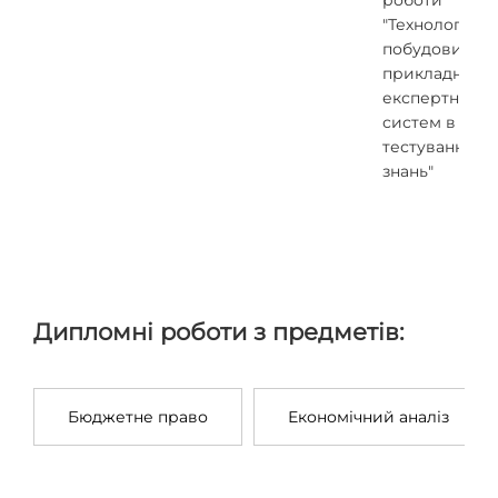
роботи
"Технологія
побудови
прикладних
експертних
систем в обла
тестування
знань"
Дипломні роботи з предметів:
Бюджетне право
Економічний аналіз