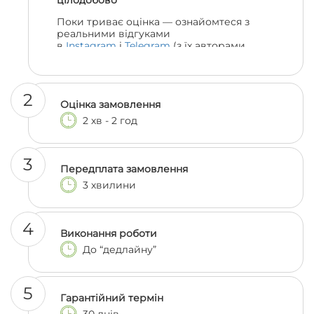
цілодобово
Поки триває оцінка — ознайомтеся з
реальними відгуками
в
Instagram
і
Telegram
(з їх авторами
можна навіть поспілкуватися, якщо
залишились сумніви 😎)
2
Оцінка замовлення
2 хв - 2 год
3
Передплата замовлення
3 хвилини
4
Виконання роботи
До “дедлайну”
5
Гарантійний термін
30 днів