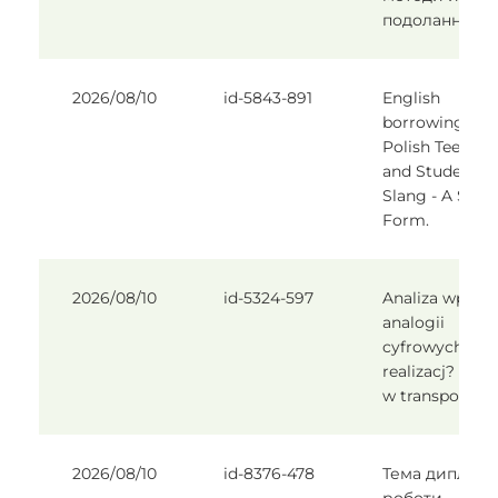
подолання»
2026/08/10
id-5843-891
English
borrowings in
Polish Teenag
and Student
Slang - A Stud
Form.
2026/08/10
id-5324-597
Analiza wp?yw
analogii
cyfrowych na
realizacj? proc
w transportow
2026/08/10
id-8376-478
Тема дипломн