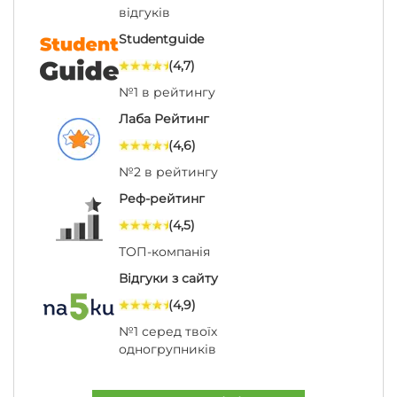
відгуків
Studentguide
(4,7)
№1 в рейтингу
Лаба Рейтинг
(4,6)
№2 в рейтингу
Реф-рейтинг
(4,5)
ТОП-компанія
Відгуки з сайту
(4,9)
№1 серед твоїх
одногрупників