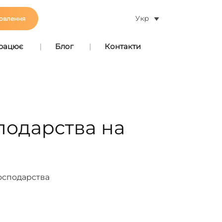
Укр
овлення
працює
Блог
Контакти
подарства на
господарства