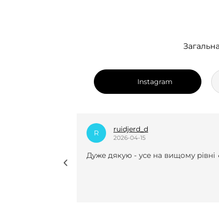
Загальна
Instagram
dian_k.i
D
2025-12-24
вищому рівні 🔥
Нещодавно вперше замовляла у 
курсову роботу і взагалі не
пошкодувала😍😍 Виконали все
чітко, врахували усі рекомендації 
мої побажання, завжди були на
звʼязку(це для мене було
найголовніше). Саме з вами я