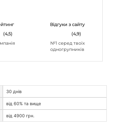
ейтинг
Відгуки з сайту
(4,5)
(4,9)
мпанія
№1 серед твоїх
одногрупників
30 днів
від 60% та вище
від 4900 грн.