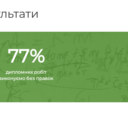
ультати
77%
дипломних робіт
виконуємо без правок