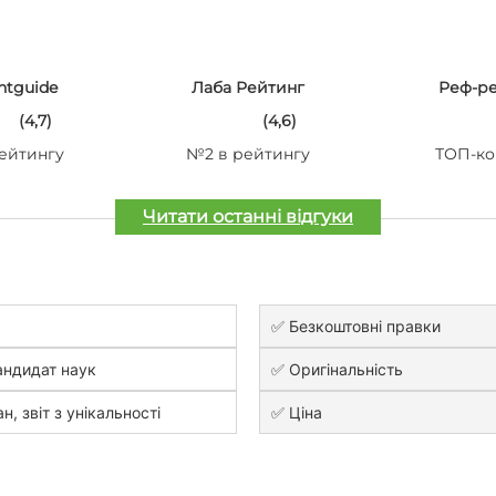
ntguide
Лаба Рейтинг
Реф-р
(4,7)
(4,6)
ейтингу
№2 в рейтингу
ТОП-ко
Читати останні відгуки
✅ Безкоштовні правки
андидат наук
✅ Оригінальність
н, звіт з унікальності
✅ Ціна