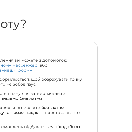
боту?
лення ви можете з допомогою
чному мессенжері
або
внивши форму
формлюється, щоб розрахувати точну
чого не зобов’язує
єте плану для затвердження з
апишемо безплатно
 роботи ви можете
безплатно
у та презентацію
— просто зазначте
 замовлень відбуваються
цілодобово