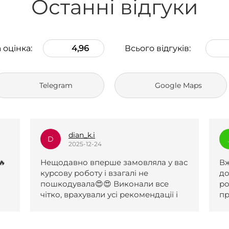
Останні відгуки
 оцінка:
4,96
Всього відгуків:
Telegram
Google Maps
_l.e.k.s.a.n.a_
_
2025-12-23
вас
Вже два рази зверталася по вашу
Р
допомогу, роботи чудові. Першу
д
роботу прийняли після одної
і
правки, другу з першого разу. За
обидві роботи отримала 5 і обидві
були виконані навіть раніше
поставленого терміну. Менеджери