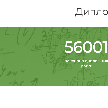
Диплом
56001
виконано дипломних
робіт