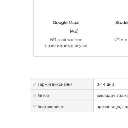
Google Maps
Stude
(4,6)
№1 за кількістю
№1 в р
позитивних відгуків
✅ Термін виконання
3-14 днів
✅ Автор
викладач або к
✅ Безкоштовно
презентація, пла