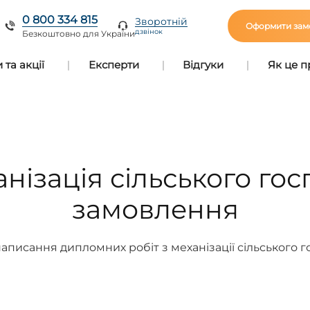
0 800 334 815
Зворотній
Оформити зам
дзвінок
Безкоштовно для України
та акції
Експерти
Відгуки
Як це 
нізація сільського гос
замовлення
аписання дипломних робіт з механізації сільського 