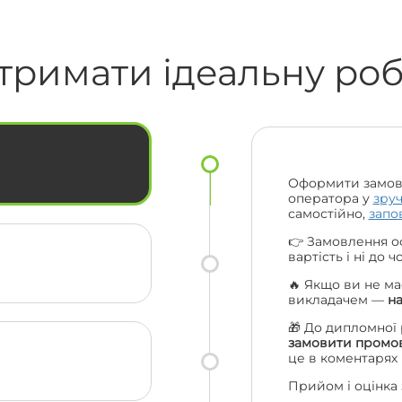
с
коли я не відповідала на сайті,
надіслали повідомлення на пошту,
🔥🔥
смс та навіть подзвонили за що їм
тримати ідеальну ро
величезна подяка. Ціни порівняно з
іншими взагалі топ. Рекомендую вас
ас
усім своїм друзям та одногрупникам
і сама буду звертатися ще. Велике
ки
дякую усій вашій команді 😍🔥
Оформити замов
оператора у
зру
самостійно,
запо
👉 Замовлення о
вартість і ні до 
🔥 Якщо ви не ма
викладачем —
н
🎁 До дипломної
замовити промов
це в коментарях
Прийом і оцінка