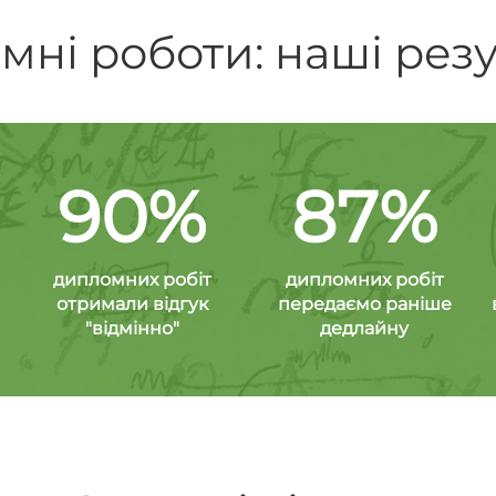
ні роботи: наші рез
90%
87%
дипломних робіт
дипломних робіт
отримали відгук
передаємо раніше
"відмінно"
дедлайну