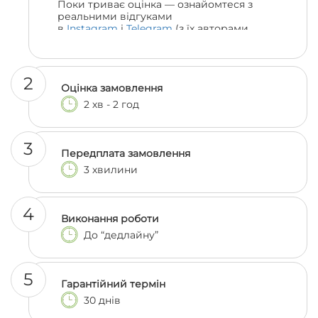
Поки триває оцінка — ознайомтеся з
реальними відгуками
в
Instagram
і
Telegram
(з їх авторами
можна навіть поспілкуватися, якщо
залишились сумніви 😎)
2
Оцінка замовлення
2 хв - 2 год
3
Передплата замовлення
3 хвилини
4
Виконання роботи
До “дедлайну”
5
Гарантійний термін
30 днів