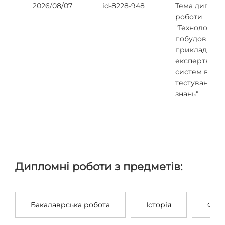
2026/08/07
id-8228-948
Тема диплом
роботи
"Технологія
побудови
прикладних
експертних
систем в обл
тестування
знань"
Дипломні роботи з предметів:
Бакалаврська робота
Історія
Філо