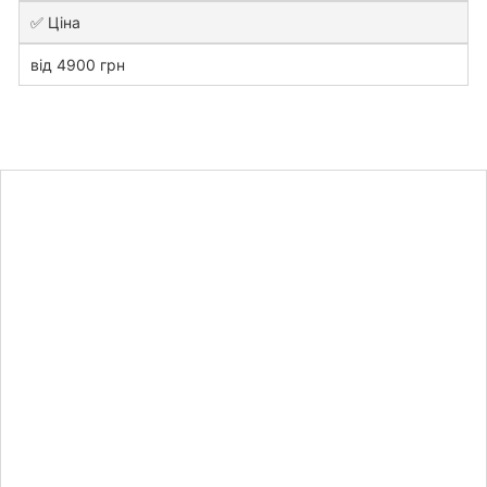
✅ Ціна
від 4900 грн
Дізнайтесь
вартість
дипломної
роботи