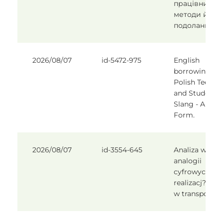
працівників 
методи його
подолання»
2026/08/07
id-5472-975
English
borrowings in
Polish Teenag
and Student
Slang - A Stud
Form.
2026/08/07
id-3554-645
Analiza wp?y
analogii
cyfrowych na
realizacj? pro
w transporto