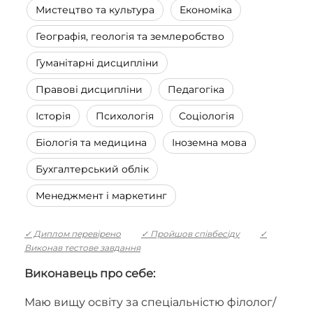
Мистецтво та культура
Економіка
Географія, геологія та землеробство
Гуманітарні дисципліни
Правові дисципліни
Педагогіка
Історія
Психологія
Соціологія
Біологія та медицина
Іноземна мова
Бухгалтерський облік
Менеджмент і маркетинг
✓ Диплом перевірено
✓ Пройшов співбесіду
✓
Виконав тестове завдання
Виконавець про себе:
Маю вищу освіту за спеціальністю філолог/