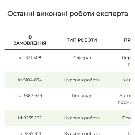
Останні виконані роботи експерта
ID
ТИП РОБОТИ
ПРЕ
ЗАМОВЛЕННЯ
id-1331-508
Реферат
Держа
пр
id-5104-854
Курсова робота
Марк
id-3687-939
Доповідь
Автомо
промис
id-9255-162
Курсова робота
Психо
id-7547-421
Курсова робота
Тео