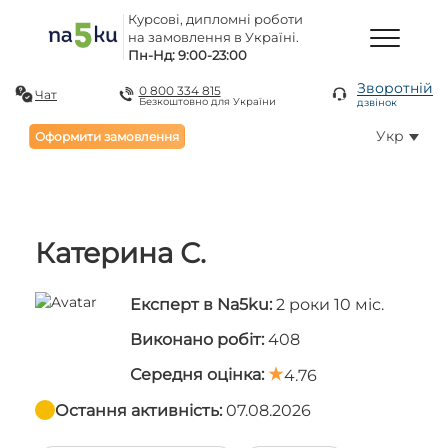
Курсові, дипломні роботи
на замовлення в Україні.
Пн-Нд: 9:00-23:00
Зворотній
0 800 334 815
Чат
Безкоштовно для України
дзвінок
Укр
Оформити замовлення
Катерина С.
Експерт в Na5ku:
2 роки 10 міс.
Виконано робіт:
408
Середня оцінка:
4.76
Остання активність:
07.08.2026