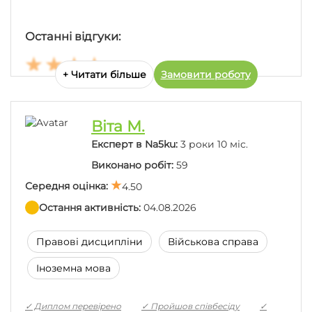
Останні відгуки:
+ Читати більше
Замовити роботу
Спасибо за курсовую работу! Автор сделал всё, в
соответствии с методичкой и уложился в
указанные сроки!
Віта М.
Експерт в Na5ku:
3 роки 10 міс.
Виконано робіт:
59
Середня оцінка:
4.50
Остання активність:
04.08.2026
Правові дисципліни
Військова справа
Іноземна мова
✓ Диплом перевірено
✓ Пройшов співбесіду
✓