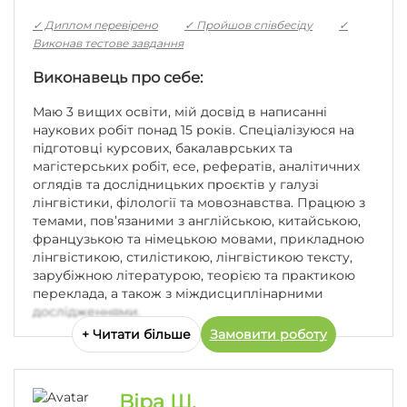
здивована, що за такий термін вийшов дуже
✓ Диплом перевірено
✓ Пройшов співбесіду
✓
хороший результат!
Виконав тестове завдання
Виконавець про себе:
Спасибо очень помогла
Маю 3 вищих освіти, мій досвід в написанні
наукових робіт понад 15 років. Спеціалізуюся на
підготовці курсових, бакалаврських та
магістерських робіт, есе, рефератів, аналітичних
Благодарю за прекрасный проект. Я очень
оглядів та дослідницьких проєктів у галузі
довольна!
лінгвістики, філології та мовознавства. Працюю з
темами, пов’язаними з англійською, китайською,
французькою та німецькою мовами, прикладною
лінгвістикою, стилістикою, лінгвістикою тексту,
зарубіжною літературою, теорією та практикою
переклада, а також з міждисциплінарними
дослідженнями.
+ Читати більше
Замовити роботу
Останні відгуки:
Віра Ш.