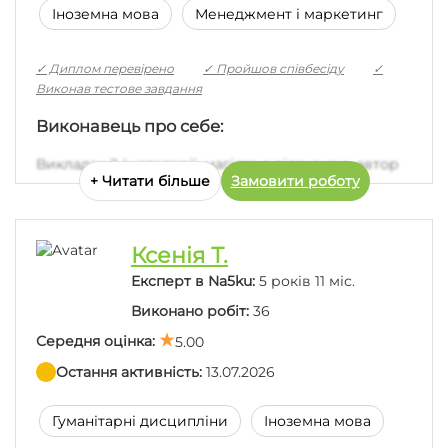
Іноземна мова
Менеджмент і маркетинг
Дякую, робота хороша, отримала максимальний
✓ Диплом перевірено
✓ Пройшов співбесіду
✓
бал!)
Виконав тестове завдання
Виконавець про себе:
Викладач 2-ї категорії, магістр з відзнакою, автор
+ Читати більше
Замовити роботу
наукових робіт, працюю автором близько 10 років,
супроводжую роботу до повної здачі викладачу.
Маю багато напрацювань у сфері педагогіки,
психології, географії, соціології, геодезії,
Ксенія Т.
картографії, землевпорядкування, медицини,
Експерт в Na5ku:
5 років 11 міс.
фармацевтики, біології, економіки.
Виконано робіт:
36
Середня оцінка:
5.00
Останні відгуки:
Остання активність:
13.07.2026
Гуманітарні дисципліни
Іноземна мова
Щиро дякую за виконану роботу! Приємно