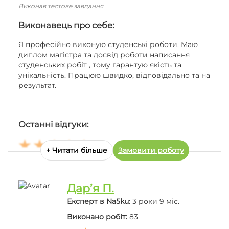
Виконав тестове завдання
Виконавець про себе:
Я професійно виконую студенські роботи. Маю
диплом магістра та досвід роботи написання
студенських робіт , тому гарантую якість та
унікальність. Працюю швидко, відповідально та на
результат.
Останні відгуки:
+ Читати більше
Замовити роботу
Дуже дякую за роботу все сподобалось!
Дар’я П.
Експерт в Na5ku:
3 роки 9 міс.
Виконано робіт:
83