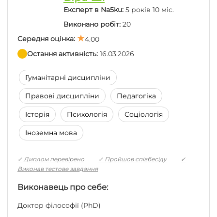
Експерт в Na5ku:
5 років 10 міс.
Виконано робіт:
20
Работа просто отличная! Написана именно по
теме, много примеров и с сохранением всех
Середня оцінка:
4.00
требований. Благодаря тому, что написана
Остання активність:
16.03.2026
понятно и доступно, легко было подготовится к
защите, а пожелания руководителя можно было
исправить самостоятельно, без подачи работы на
Гуманітарні дисципліни
доработку. Автору респект и всего самого
наилучшего :)
Правові дисципліни
Педагогіка
Історія
Психологія
Соціологія
Іноземна мова
✓ Диплом перевірено
✓ Пройшов співбесіду
✓
Виконав тестове завдання
Виконавець про себе:
Доктор філософії (PhD)