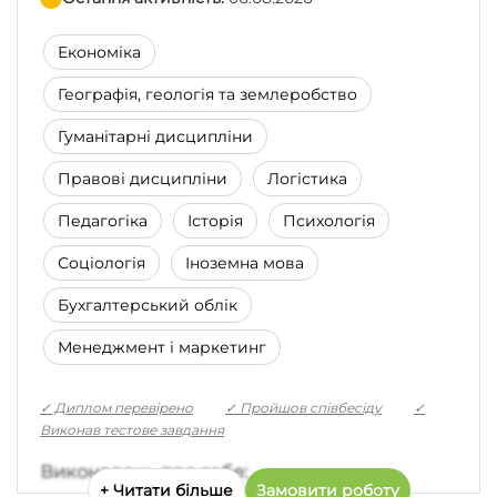
Економіка
Географія, геологія та землеробство
Гуманітарні дисципліни
Правові дисципліни
Логістика
Педагогіка
Історія
Психологія
Соціологія
Іноземна мова
Бухгалтерський облік
Менеджмент і маркетинг
✓ Диплом перевірено
✓ Пройшов співбесіду
✓
Виконав тестове завдання
Виконавець про себе:
+ Читати більше
Замовити роботу