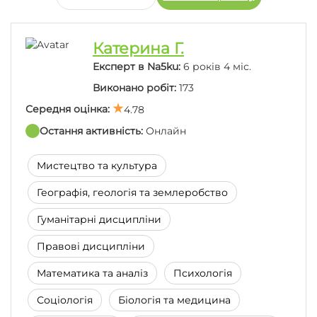
Магістр з менеджменту. Допомагаю у написанні
студентських наукових робіт з економічних,
правових та гуманітарних дисциплін протягом 20
Катерина Г.
років. За цей час успішно виконано більше 3000
Експерт в Na5ku:
6 років 4 міс.
унікальних проєктів. Робота над проєктами
побудована на принципах відповідальності та
Виконано робіт:
173
професіоналізму, що дозволяє мені гарантувати
Середня оцінка:
високу якість і дотримання встановлених
4.78
термінів.
Остання активність:
Онлайн
Мистецтво та культура
Останні відгуки:
Географія, геологія та землеробство
Гуманітарні дисципліни
Дякую, план хороший. дуже круто що є опція як
Правові дисципліни
"безкоштовний план"
Математика та аналіз
Психологія
Соціологія
Біологія та медицина
План отличный, все четко и по теме.