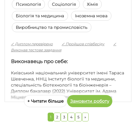
Психологія
Соціологія
Хімія
Біологія та медицина
Іноземна мова
Виробництво та промисловість
✓ Диплом перевірено
✓ Пройшов співбесіду
✓
Виконав тестове завдання
Виконавець про себе:
Київський національний університет імені Тараса
Шевченка, ННЦ Інститут біології та медицини,
спеціальність біотехнології та біоінженерія –
Диплом бакалавр (2022) Університет ім. Адама
Міцкевича у Познані – Uniwersytet im. Adama
+ Читати більше
Замовити роботу
Mickiewicza w Poznaniu – Biotechnologii (POL) –
Бакалавр DYPLOM (2022) Університет ім. Адама
Міцкевича у Познані – Uniwersytet im. Adama
1
2
3
4
5
»
Mickiewicza w Poznaniu – Biotechnology (ENG) –
Магістр Master`s degree (2024) PhD program
Instytut Chemii Bioorganicznej Poznan