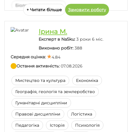
Біологія та медицина
+ Читати більше
Замовити роботу
Статистика та теорія ймовірності
Іноземна мова
Бухгалтерський облік
Ірина М.
Виробництво та промисловість
Експерт в Na5ku:
3 роки 6 міс.
Виконано робіт:
388
Менеджмент і маркетинг
Середня оцінка:
4.84
Остання активність:
07.08.2026
✓ Диплом перевірено
✓ Пройшов співбесіду
✓
Виконав тестове завдання
Мистецтво та культура
Економіка
Виконавець про себе:
Географія, геологія та землеробство
Вітаю! Мене звати Дар'я. Маю вищу освіту за
спеціальністю "Економіка і управління бізнесом".
Гуманітарні дисципліни
Маю досвід в написанні студентських робіт понад
3 роки. З великим задоволенням напишу гідну
Правові дисципліни
Логістика
роботу, відповідно до Ваших вимог та в
найкоротші терміни.
Педагогіка
Історія
Психологія