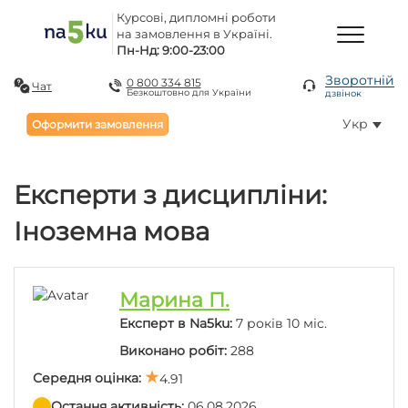
Курсові, дипломні роботи
на замовлення в Україні.
Пн-Нд: 9:00-23:00
Зворотній
0 800 334 815
Чат
Безкоштовно для України
дзвінок
Укр
Оформити замовлення
Експерти з дисципліни:
Іноземна мова
Марина П.
Експерт в Na5ku:
7 років 10 міс.
Виконано робіт:
288
Середня оцінка:
4.91
Остання активність:
06.08.2026