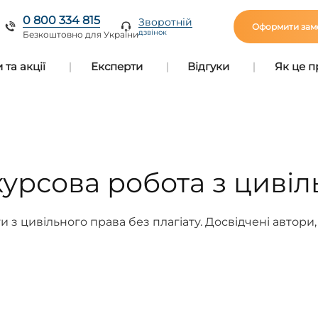
0 800 334 815
Зворотній
Оформити зам
дзвінок
Безкоштовно для України
та акції
Експерти
Відгуки
Як це 
курсова робота з цивіл
и з цивільного права без плагіату. Досвідчені автори, 