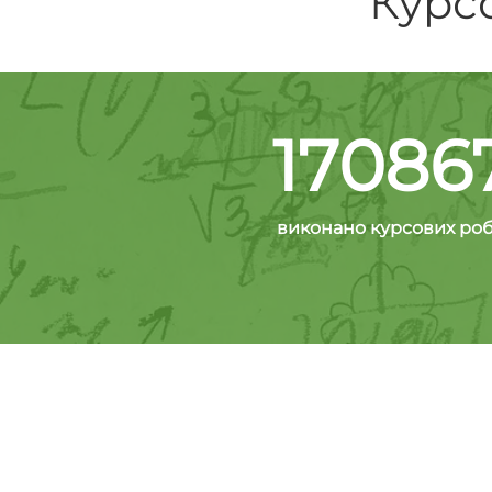
Курсо
17086
виконано курсових роб