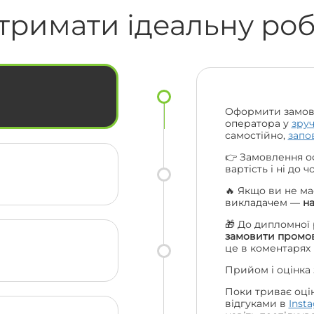
🔥🔥
смс та навіть подзвонили за що їм
тримати ідеальну ро
величезна подяка. Ціни порівняно з
іншими взагалі топ. Рекомендую вас
ас
усім своїм друзям та одногрупникам
і сама буду звертатися ще. Велике
ки
дякую усій вашій команді 😍🔥
Оформити замов
оператора у
зру
самостійно,
запо
👉 Замовлення о
вартість і ні до 
🔥 Якщо ви не ма
викладачем —
н
🎁 До дипломної
замовити промов
це в коментарях
Прийом і оцінка
Поки триває оці
відгуками в
Inst