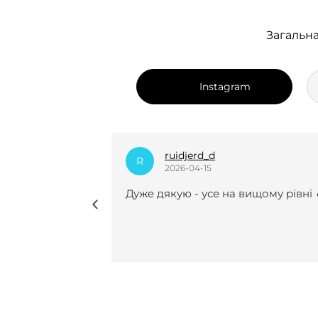
Загальна
Instagram
dian_k.i
D
2025-12-24
вищому рівні 🔥
Нещодавно вперше замовляла у 
курсову роботу і взагалі не
пошкодувала😍😍 Виконали все
чітко, врахували усі рекомендації 
мої побажання, завжди були на
звʼязку(це для мене було
найголовніше). Саме з вами я
знайшла той самий спокій під ча
періоду написання курсової . І до