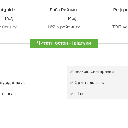
ntguide
Лаба Рейтинг
Реф-р
(4,7)
(4,6)
ейтингу
№2 в рейтингу
ТОП-ко
Читати останні відгуки
✅ Безкоштовні правки
андидат наук
✅ Оригінальність
сті, план
✅ Ціна