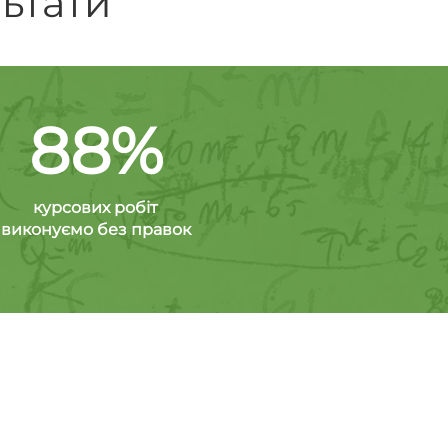
льтати
88%
курсових робіт
виконуємо без правок