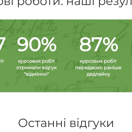
ві роботи: наші резу
7
90%
87%
іт
курсових робіт
курсових робіт
отримали відгук
передаємо раніше
"відмінно"
дедлайну
Останні відгуки