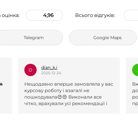
 оцінка:
4,96
Всього відгуків:
Telegram
Google Maps
_l.e.k.s.a.n.a_
_
2025-12-23
вас
Вже два рази зверталася по вашу
Р
допомогу, роботи чудові. Першу
д
роботу прийняли після одної
і
правки, другу з першого разу. За
обидві роботи отримала 5 і обидві
були виконані навіть раніше
поставленого терміну. Менеджери
с
коли я не відповідала на сайті,
надіслали повідомлення на пошту,