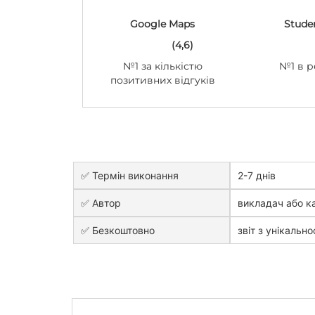
Google Maps
Stude
(4,6)
№1 за кількістю
№1 в р
позитивних відгуків
✅ Термін виконання
2-7 днів
✅ Автор
викладач або к
✅ Безкоштовно
звіт з унікально