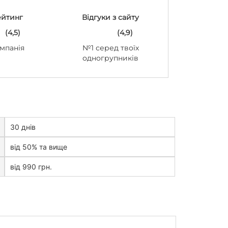
ейтинг
Відгуки з сайту
(4,5)
(4,9)
мпанія
№1 серед твоїх
одногрупників
30 днів
від 50% та вище
від 990 грн.