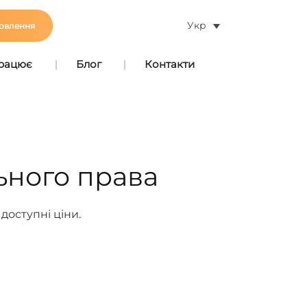
Укр
овлення
працює
Блог
Контакти
ьного права
доступні ціни.