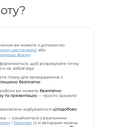
боту?
лення ви можете з допомогою
чному мессенжері
або
внивши форму
формлюється, щоб розрахувати точну
чого не зобов’язує
єте плану для затвердження з
апишемо безплатно
 роботи ви можете
безплатно
у та презентацію
— просто зазначте
 замовлень відбуваються
цілодобово
нка — ознайомтеся з реальними
agram
і
Telegram
(з їх авторами можна